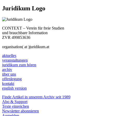
Juridikum Logo
CONTEXT – Verein für freie Studien
und brauchbare Information
ZVR 499853636
organisation( at )juridikum.at
aktuelles
veranstaltungen
juridikum zum hören
archiv
über uns
offenlegung
kontakt
english version
Finde Artikel in unserem Archiv seit 1989
Abo & Support
Texte einreichen
Newsletter abonnieren
Anmelden