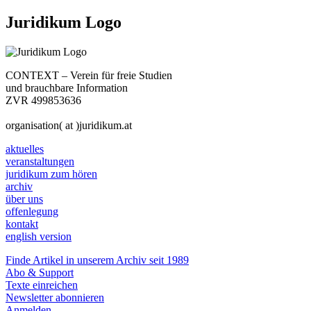
Juridikum Logo
CONTEXT – Verein für freie Studien
und brauchbare Information
ZVR 499853636
organisation( at )juridikum.at
aktuelles
veranstaltungen
juridikum zum hören
archiv
über uns
offenlegung
kontakt
english version
Finde Artikel in unserem Archiv seit 1989
Abo & Support
Texte einreichen
Newsletter abonnieren
Anmelden