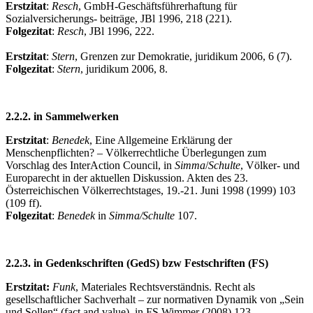
Erstzitat
:
Resch
, GmbH-Geschäftsführerhaftung für
Sozialversicherungs- beiträge, JBl 1996, 218 (221).
Folgezitat
:
Resch
, JBl 1996, 222.
Erstzitat
:
Stern
, Grenzen zur Demokratie, juridikum 2006, 6 (7).
Folgezitat
:
Stern
, juridikum 2006, 8.
2.2.2. in Sammelwerken
Erstzitat
:
Benedek
, Eine Allgemeine Erklärung der
Menschenpflichten? – Völkerrechtliche Überlegungen zum
Vorschlag des InterAction Council, in
Simma
/
Schulte
, Völker- und
Europarecht in der aktuellen Diskussion. Akten des 23.
Österreichischen Völkerrechtstages, 19.-21. Juni 1998 (1999) 103
(109 ff).
Folgezitat
:
Benedek
in
Simma/Schulte
107.
2.2.3. in Gedenkschriften (GedS) bzw Festschriften (FS)
Erstzitat:
Funk
, Materiales Rechtsverständnis. Recht als
gesellschaftlicher Sachverhalt – zur normativen Dynamik von „Sein
und Sollen“ (fact and value), in FS Wimmer (2008) 123.