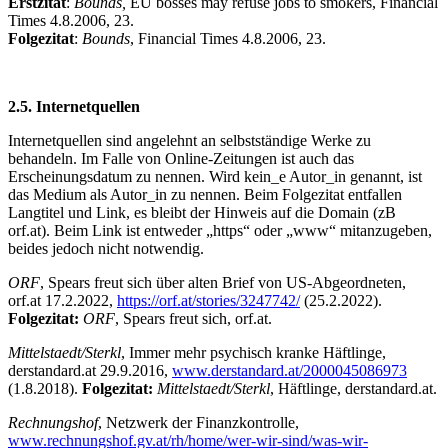
Erstzitat
:
Bounds,
EU bosses may refuse jobs to smokers, Financial
Times 4.8.2006, 23.
Folgezitat
:
Bounds
, Financial Times 4.8.2006, 23.
2.5. Internetquellen
Internetquellen sind angelehnt an selbstständige Werke zu
behandeln. Im Falle von Online-Zeitungen ist auch das
Erscheinungsdatum zu nennen. Wird kein_e Autor_in genannt, ist
das Medium als Autor_in zu nennen. Beim Folgezitat entfallen
Langtitel und Link, es bleibt der Hinweis auf die Domain (zB
orf.at). Beim Link ist entweder „https“ oder „www“ mitanzugeben,
beides jedoch nicht notwendig.
ORF
, Spears freut sich über alten Brief von US-Abgeordneten,
orf.at 17.2.2022,
https://orf.at/stories/3247742/
(25.2.2022).
Folgezitat:
ORF
, Spears freut sich, orf.at.
Mittelstaedt/Sterkl
, Immer mehr psychisch kranke Häftlinge,
derstandard.at 29.9.2016,
www.derstandard.at/2000045086973
(1.8.2018).
Folgezitat:
Mittelstaedt/Sterkl
, Häftlinge, derstandard.at.
Rechnungshof
, Netzwerk der Finanzkontrolle,
www.rechnungshof.gv.at/rh/home/wer-wir-sind/was-wir-