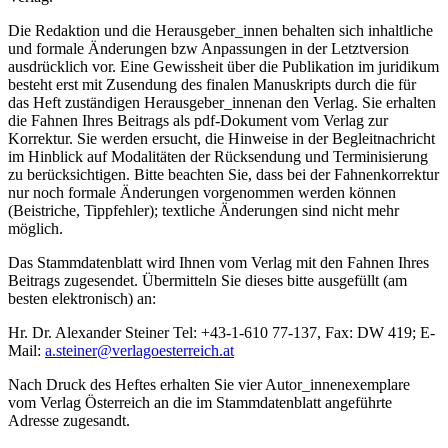
Die Redaktion und die Herausgeber_innen behalten sich inhaltliche
und formale Änderungen bzw Anpassungen in der Letztversion
ausdrücklich vor. Eine Gewissheit über die Publikation im juridikum
besteht erst mit Zusendung des finalen Manuskripts durch die für
das Heft zuständigen Herausgeber_innenan den Verlag. Sie erhalten
die Fahnen Ihres Beitrags als pdf-Dokument vom Verlag zur
Korrektur. Sie werden ersucht, die Hinweise in der Begleitnachricht
im Hinblick auf Modalitäten der Rücksendung und Terminisierung
zu berücksichtigen. Bitte beachten Sie, dass bei der Fahnenkorrektur
nur noch formale Änderungen vorgenommen werden können
(Beistriche, Tippfehler); textliche Änderungen sind nicht mehr
möglich.
Das Stammdatenblatt wird Ihnen vom Verlag mit den Fahnen Ihres
Beitrags zugesendet. Übermitteln Sie dieses bitte ausgefüllt (am
besten elektronisch) an:
Hr. Dr. Alexander Steiner Tel: +43-1-610 77-137, Fax: DW 419; E-
Mail:
a.steiner@verlagoesterreich.at
Nach Druck des Heftes erhalten Sie vier Autor_innenexemplare
vom Verlag Österreich an die im Stammdatenblatt angeführte
Adresse zugesandt.