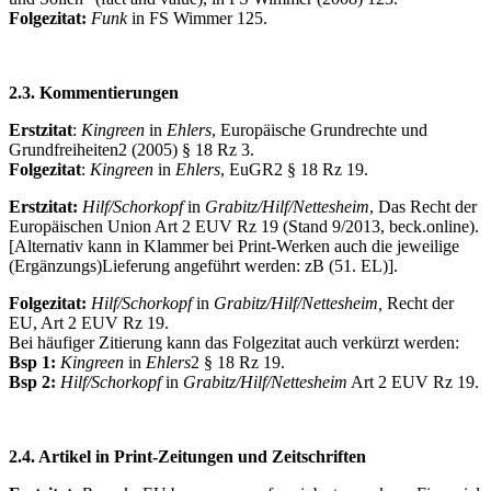
Folgezitat:
Funk
in FS Wimmer 125.
2.3. Kommentierungen
Erstzitat
:
Kingreen
in
Ehlers
, Europäische Grundrechte und
Grundfreiheiten2 (2005) § 18 Rz 3.
Folgezitat
:
Kingreen
in
Ehlers
, EuGR2 § 18 Rz 19.
Erstzitat:
Hilf/Schorkopf
in
Grabitz/Hilf/Nettesheim
, Das Recht der
Europäischen Union Art 2 EUV Rz 19 (Stand 9/2013, beck.online).
[Alternativ kann in Klammer bei Print-Werken auch die jeweilige
(Ergänzungs)Lieferung angeführt werden: zB (51. EL)].
Folgezitat:
Hilf/Schorkopf
in
Grabitz/Hilf/Nettesheim,
Recht der
EU, Art 2 EUV Rz 19.
Bei häufiger Zitierung kann das Folgezitat auch verkürzt werden:
Bsp 1:
Kingreen
in
Ehlers
2 § 18 Rz 19.
Bsp 2:
Hilf/Schorkopf
in
Grabitz/Hilf/Nettesheim
Art 2 EUV Rz 19.
2.4. Artikel in Print-Zeitungen und Zeitschriften