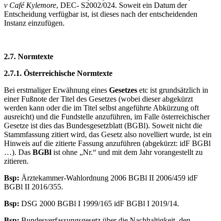
v Café Kylemore
, DEC- S2002/024. Soweit ein Datum der
Entscheidung verfügbar ist, ist dieses nach der entscheidenden
Instanz einzufügen.
2.7. Normtexte
2.7.1. Österreichische Normtexte
Bei erstmaliger Erwähnung eines
Gesetzes
etc ist grundsätzlich in
einer Fußnote der Titel des Gesetzes (wobei dieser abgekürzt
werden kann oder die im Titel selbst angeführte Abkürzung oft
ausreicht) und die Fundstelle anzuführen, im Falle österreichischer
Gesetze ist dies das Bundesgesetzblatt (BGBl). Soweit nicht die
Stammfassung zitiert wird, das Gesetz also novelliert wurde, ist ein
Hinweis auf die zitierte Fassung anzuführen (abgekürzt: idF BGBl
…). Das
BGBl
ist ohne „Nr.“ und mit dem Jahr vorangestellt zu
zitieren.
Bsp:
Ärztekammer-Wahlordnung 2006 BGBl II 2006/459 idF
BGBl II 2016/355.
Bsp:
DSG 2000 BGBl I 1999/165 idF BGBl I 2019/14.
Bsp:
Bundesverfassungsgesetz über die Nachhaltigkeit, den