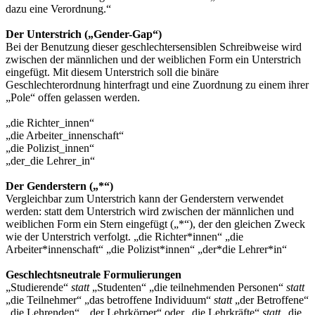
dazu eine Verordnung.“
Der Unterstrich („Gender-Gap“)
Bei der Benutzung dieser geschlechtersensiblen Schreibweise wird
zwischen der männlichen und der weiblichen Form ein Unterstrich
eingefügt. Mit diesem Unterstrich soll die binäre
Geschlechterordnung hinterfragt und eine Zuordnung zu einem ihrer
„Pole“ offen gelassen werden.
„die Richter_innen“
„die Arbeiter_innenschaft“
„die Polizist_innen“
„der_die Lehrer_in“
Der Genderstern („*“)
Vergleichbar zum Unterstrich kann der Genderstern verwendet
werden: statt dem Unterstrich wird zwischen der männlichen und
weiblichen Form ein Stern eingefügt („*“), der den gleichen Zweck
wie der Unterstrich verfolgt. „die Richter*innen“ „die
Arbeiter*innenschaft“ „die Polizist*innen“ „der*die Lehrer*in“
Geschlechtsneutrale Formulierungen
„Studierende“
statt
„Studenten“ „die teilnehmenden Personen“
statt
„die Teilnehmer“ „das betroffene Individuum“
statt
„der Betroffene“
„die Lehrenden“, „der Lehrkörper“ oder „die Lehrkräfte“
statt
„die