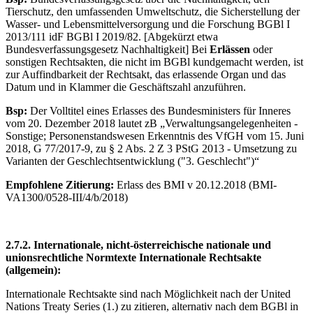
Tierschutz, den umfassenden Umweltschutz, die Sicherstellung der
Wasser- und Lebensmittelversorgung und die Forschung BGBl I
2013/111 idF BGBl I 2019/82. [Abgekürzt etwa
Bundesverfassungsgesetz Nachhaltigkeit] Bei
Erlässen
oder
sonstigen Rechtsakten, die nicht im BGBl kundgemacht werden, ist
zur Auffindbarkeit der Rechtsakt, das erlassende Organ und das
Datum und in Klammer die Geschäftszahl anzuführen.
Bsp:
Der Volltitel eines Erlasses des Bundesministers für Inneres
vom 20. Dezember 2018 lautet zB „Verwaltungsangelegenheiten -
Sonstige; Personenstandswesen Erkenntnis des VfGH vom 15. Juni
2018, G 77/2017-9, zu § 2 Abs. 2 Z 3 PStG 2013 - Umsetzung zu
Varianten der Geschlechtsentwicklung ("3. Geschlecht")“
Empfohlene Zitierung:
Erlass des BMI v 20.12.2018 (BMI-
VA1300/0528-III/4/b/2018)
2.7.2. Internationale, nicht-österreichische nationale und
unionsrechtliche Normtexte
Internationale Rechtsakte
(allgemein):
Internationale Rechtsakte sind nach Möglichkeit nach der United
Nations Treaty Series (1.) zu zitieren, alternativ nach dem BGBl in