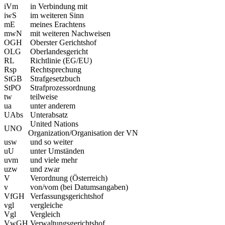
iVm
in Verbindung mit
iwS
im weiteren Sinn
mE
meines Erachtens
mwN
mit weiteren Nachweisen
OGH
Oberster Gerichtshof
OLG
Oberlandesgericht
RL
Richtlinie (EG/EU)
Rsp
Rechtsprechung
StGB
Strafgesetzbuch
StPO
Strafprozessordnung
tw
teilweise
ua
unter anderem
UAbs
Unterabsatz
United Nations
UNO
Organization/Organisation der VN
usw
und so weiter
uU
unter Umständen
uvm
und viele mehr
uzw
und zwar
V
Verordnung (Österreich)
v
von/vom (bei Datumsangaben)
VfGH
Verfassungsgerichtshof
vgl
vergleiche
Vgl
Vergleich
VwGH
Verwaltungsgerichtshof