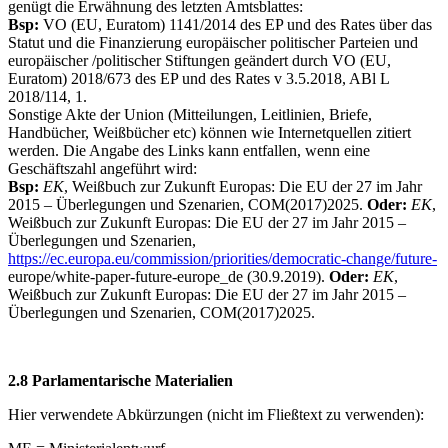
genügt die Erwähnung des letzten Amtsblattes:
Bsp:
VO (EU, Euratom) 1141/2014 des EP und des Rates über das
Statut und die Finanzierung europäischer politischer Parteien und
europäischer /politischer Stiftungen geändert durch VO (EU,
Euratom) 2018/673 des EP und des Rates v 3.5.2018, ABl L
2018/114, 1.
Sonstige Akte der Union (Mitteilungen, Leitlinien, Briefe,
Handbücher, Weißbücher etc) können wie Internetquellen zitiert
werden. Die Angabe des Links kann entfallen, wenn eine
Geschäftszahl angeführt wird:
Bsp:
EK
, Weißbuch zur Zukunft Europas: Die EU der 27 im Jahr
2015 – Überlegungen und Szenarien, COM(2017)2025.
Oder:
EK
,
Weißbuch zur Zukunft Europas: Die EU der 27 im Jahr 2015 –
Überlegungen und Szenarien,
https://ec.europa.eu/commission/priorities/democratic-change/future-
europe/white-paper-future-europe_de (30.9.2019).
Oder:
EK
,
Weißbuch zur Zukunft Europas: Die EU der 27 im Jahr 2015 –
Überlegungen und Szenarien, COM(2017)2025.
2.8 Parlamentarische Materialien
Hier verwendete Abkürzungen (nicht im Fließtext zu verwenden):