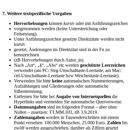
7. Weitere textspezifische Vorgaben
Hervorhebungen
können
kursiv
oder mit Anführungszeichen
vorgenommen werden (keine Unterstreichung oder
Fettsetzung).
Unter Anführungszeichen gesetzte Direktzitate werden nicht
kursiv
gesetzt. Änderungen im Direktzitat sind in der Fn zu
kennzeichnen
(zB Hervorhebungen durch Autor_in).
Nach „Art“, „§“, „Abs“ etc werden
geschützte Leerzeichen
verwendet (am PC: Strg-Umschalttaste-Leertaste, am Mac:
ctrl-Umschalttaste-Leertaste bzw Weichentaste-Leertaste).
Verwenden Sie bitte
keine
automatischen Nummerierungen,
Aufzählungen und Gliederungen oder automatische
Silbentrennung.
Entfernen Sie bitte bei
Angabe von Internetquellen
die
Hyperlinks und vermeiden Sie automatische Querverweise.
Datumsangaben
sind im folgenden Format – aber ohne
Nullen – zusetzen: TT.MM.JJJJ, zB 3.9.2019.
Zahlenangaben
werden in Tausenderschritten mit einem
Punkt versehen: 100.000 Menschen, 25.000 Euro.
Zahlen
bis
zwölf werden ausgeschrieben, darüber als Ziffern gesetzt