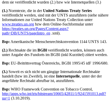
dem sie veröffentlicht wurden (2.) bzw wie Internetquellen (3.)
(1.)
Normtexte, die in der
United Nations Treaty Series
veröffentlicht werden, sind mit der UNTS anzuführen (siehe nähere
Informationen zur United Nations Treaty Collection unter
www.treaties.un.org
bzw dem Online-Suchformular unter
https://treaties.un.org/Pages/Content.aspx?
path=DB/UNTS/pageIntro_en
.xml).
Bsp:
Amerikanische Menschenrechtskonvention 1144 UNTS 143.
(2.)
Rechtsakte die im
BGBl
veröffentlicht wurden, können auch
unter Angabe des Fundorts im BGBl (inkl Kurztitel) zitiert werden.
Bsp:
EU-Beitrittsvertrag Österreichs, BGBl 1995/45 idF 1996/680.
(3.)
Soweit es sich nicht um gängige Internationale Rechtsakte
handelt (bzw im Zweifel), ist eine
Internetquelle
, unter der der
angeführte Rechtsakt abrufbar ist, anzuführen.
Bsp:
WHO Framework Convention on Tobacco Control,
http://apps.who.int/iris/bitstream/10665/42811/1/9241591013.pdf?
ua=1
(3.10.2019).