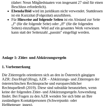
(daher: Neun Mitgliedstaaten von insgesamt 27 sind für einen
Beschluss erforderlich).
Ebenda/Ibid
wird im juridikum nicht verwendet. Stattdessen
ist ein Kurzzitat (Folgezitat) anzuführen.
Für
Hinweise auf folgende Seiten
ist ein Abstand zur Seite
„f“ (für die folgende Seite) oder „ff“ (für die folgenden
Seiten) einzufügen. Wird auf ein gesamtes Werk verwiesen
kann statt der Seitenzahl „passim“ eingefügt werden.
Anlage 1: Zitier- und Abkürzungsregeln
1. Vorbemerkung
Die Zitierregeln orientieren sich an den in Österreich gängigen
AZR:
Dax/Hopf
(Hrsg), AZR – Abkürzungs- und Zitierregen der
österreichischen Rechtssprache und europarechtlicher
Rechtsquellen8 (2019). Diese sind subsidiär heranziehen, wenn
keine der folgenden Zitier- und Abkürzungsregeln Anwendung
findet. Bei Fragen zu den AZR wenden Sie sich bitte an Ihre
zuständigen Kontaktpersonen (Schwerpunkt- oder
Heftbetreuer_innen).