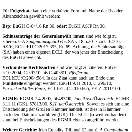
Für
Folgezitate
kann eine verkürzte Form mit Name der Rs oder
Aktenzeichen gewählt werden:
Bsp:
EuGH C-64/16 Rn 30.
oder:
EuGH ASJP Rn 30.
Schlussanträge der Generalanwält_innen
sind wie folgt zu
zitieren: GA
Saugmandsgaard Øe
, SA v 18.5.2017 zu C-64/16,
ASJP
, ECLI:EU:C:2017:395, Rn 69. Achtung, die Schlussanträge
(SA) haben einen eigenen ECLI, der von jener der Entscheidung
des EuGH abweicht.
Verbundene Rechtssachen
sind wie folgt zu zitieren: EuGH
5.10.2004, C-397/01 bis C-403/01,
Pfeiffer ua
,
ECLI:EU:C:2004:584. In das Zitat kann auch am Ende eine
Fundstelle
eingefügt werden: EuGH 9.11.2010, C-296/10,
Purrucker/Vallés Perez
, ECLI:EU:C:2010:665, EF-Z 2011/100.
EGMR:
EGMR 7.4.2005, 56483/00,
Jancikova/Österreich
. EGMR
3.11.11 (GK), 57813/00,
S.H. ua/Österreich
. Soweit es sich um eine
Entscheidung der Großen Kammer handelt, ist dies in Klammer
nach dem Datum anzuführen (GK). Der ECLI (soweit vorhanden)
kann bei Entscheidungen des EGMR ebenso angeführt werden.
Weitere Gerichte:
Irish Equality Tribunal [Datum],
A Complainant