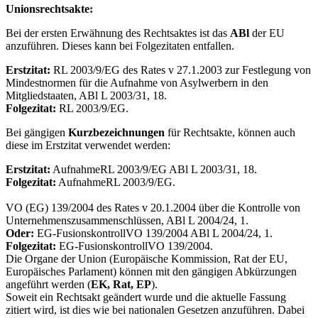
Unionsrechtsakte:
Bei der ersten Erwähnung des Rechtsaktes ist das
ABl
der EU
anzuführen. Dieses kann bei Folgezitaten entfallen.
Erstzitat:
RL 2003/9/EG des Rates v 27.1.2003 zur Festlegung von
Mindestnormen für die Aufnahme von Asylwerbern in den
Mitgliedstaaten, ABl L 2003/31, 18.
Folgezitat:
RL 2003/9/EG.
Bei gängigen
Kurzbezeichnungen
für Rechtsakte, können auch
diese im Erstzitat verwendet werden:
Erstzitat:
AufnahmeRL 2003/9/EG ABl L 2003/31, 18.
Folgezitat:
AufnahmeRL 2003/9/EG.
VO (EG) 139/2004 des Rates v 20.1.2004 über die Kontrolle von
Unternehmenszusammenschlüssen, ABl L 2004/24, 1.
Oder:
EG-FusionskontrollVO 139/2004 ABl L 2004/24, 1.
Folgezitat:
EG-FusionskontrollVO 139/2004.
Die Organe der Union (Europäische Kommission, Rat der EU,
Europäisches Parlament) können mit den gängigen Abkürzungen
angeführt werden (
EK, Rat, EP
).
Soweit ein Rechtsakt geändert wurde und die aktuelle Fassung
zitiert wird, ist dies wie bei nationalen Gesetzen anzuführen. Dabei