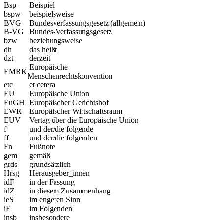
Bsp
Beispiel
bspw
beispielsweise
BVG
Bundesverfassungsgesetz (allgemein)
B-VG
Bundes-Verfassungsgesetz
bzw
beziehungsweise
dh
das heißt
dzt
derzeit
Europäische
EMRK
Menschenrechtskonvention
etc
et cetera
EU
Europäische Union
EuGH
Europäischer Gerichtshof
EWR
Europäischer Wirtschaftsraum
EUV
Vertag über die Europäische Union
f
und der/die folgende
ff
und der/die folgenden
Fn
Fußnote
gem
gemäß
grds
grundsätzlich
Hrsg
Herausgeber_innen
idF
in der Fassung
idZ
in diesem Zusammenhang
ieS
im engeren Sinn
iF
im Folgenden
insb
insbesondere