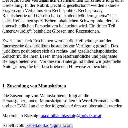
Der Aufbau der vierteljährlich erscheinenden Einzelhefte folgt einer
Dreiteilung. In der Rubrik „recht & gesellschaft“ werden aktuelle
Fragen zum Verhältnis von Rechtspolitik, Rechtspraxis,
Rechtstheorie und Gesellschaft diskutiert. Mit dem „thema" hat
jedes Heft seinen spezifischen inhaltlichen Schwerpunkt, der aus
unterschiedlichen Perspektiven beleuchtet wird. Ein dritter Teil
(„merk.würdig“) beinhaltet Glossen und Rezensionen.
Zwei Jahre nach Erscheinen werden die Heftbeiträge auf der
Internetseite des juridikum kostenlos zur Verfügung gestellt. Das
juridikum positioniert sich als rechts- und gesellschaftspolitische
Zeitschrift, die ihren Leser_innen lesefreundliche und prägnante
Beiträge bieten will. Vor diesem Hintergrund bitten wir potentielle
Autor_innen, die hier beschriebenen Hinweise zu beachten.
1. Zusendung von Manuskripten
Die Zusendung von Manuskripten erfolgt an die
Herausgeber_innen. Manuskripte sollten im Word-Format erstellt
und per E-Mail an eine der folgenden Adressen übermittelt werden.
Maximilian Blaßnig:
maximilian.blassnig@univie.ac.at
Isabell Doll:
isabell.doll.id@gmail.com