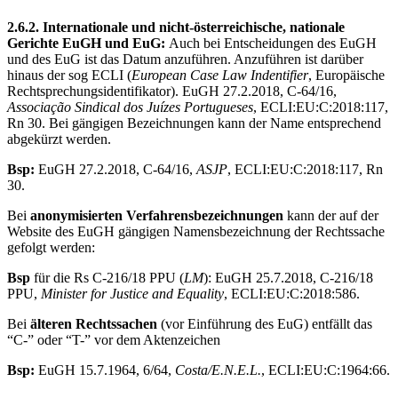
2.6.2. Internationale und nicht-österreichische, nationale
Gerichte
EuGH und EuG:
Auch bei Entscheidungen des EuGH
und des EuG ist das Datum anzuführen. Anzuführen ist darüber
hinaus der sog ECLI (
European Case Law Indentifier
, Europäische
Rechtsprechungsidentifikator). EuGH 27.2.2018, C-64/16,
Associação Sindical dos Juízes Portugueses
, ECLI:EU:C:2018:117,
Rn 30. Bei gängigen Bezeichnungen kann der Name entsprechend
abgekürzt werden.
Bsp:
EuGH 27.2.2018, C-64/16,
ASJP
, ECLI:EU:C:2018:117, Rn
30.
Bei
anonymisierten Verfahrensbezeichnungen
kann der auf der
Website des EuGH gängigen Namensbezeichnung der Rechtssache
gefolgt werden:
Bsp
für die Rs C-216/18 PPU (
LM
): EuGH 25.7.2018, C-216/18
PPU,
Minister for Justice and Equality
, ECLI:EU:C:2018:586.
Bei
älteren Rechtssachen
(vor Einführung des EuG) entfällt das
“C-” oder “T-” vor dem Aktenzeichen
Bsp:
EuGH 15.7.1964, 6/64,
Costa/E.N.E.L.
, ECLI:EU:C:1964:66.