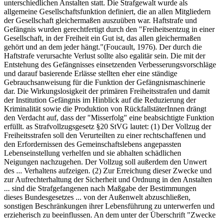
unterschiedlichen Anstalten statt. Die Strafgewalt wurde als
allgemeine Gesellschaftsfunktion definiert, die an allen Mitgliedern
der Gesellschaft gleichermaßen auszuüben war. Haftstrafe und
Gefängnis wurden gerechtfertigt durch den "Freiheitsentzug in einer
Gesellschaft, in der Freiheit ein Gut ist, das allen gleichermaßen
gehört und an dem jeder hängt."(Foucault, 1976). Der durch die
Haftstrafe verursachte Verlust sollte also egalitär sein. Die mit der
Entstehung des Gefängnisses einsetzenden Verbesserungsvorschläge
und darauf basierende Erlässe stellten eher eine ständige
Gebrauchsanweisung für die Funktion der Gefängnismaschinerie
dar. Die Wirkungslosigkeit der primären Freiheitsstrafen und damit
der Institution Gefängnis im Hinblick auf die Reduzierung der
Kriminalität sowie die Produktion von RückfallstäterInnen drängt
den Verdacht auf, dass der "Misserfolg" eine beabsichtigte Funktion
erfüllt. as Strafvollzugsgesetz §20 StVG lautet: (1) Der Vollzug der
Freiheitsstrafen soll den Verurteilten zu einer rechtschaffenen und
den Erfordernissen des Gemeinschaftslebens angepassten
Lebenseinstellung verhelfen und sie abhalten schädlichen
Neigungen nachzugehen. Der Vollzug soll außerdem den Unwert
des ... Verhaltens aufzeigen. (2) Zur Erreichung dieser Zwecke und
zur Aufrechterhaltung der Sicherheit und Ordnung in den Anstalten
... sind die Strafgefangenen nach Maßgabe der Bestimmungen
dieses Bundesgesetzes ... von der Außenwelt abzuschließen,
sonstigen Beschränkungen ihrer Lebensführung zu unterwerfen und
erzieherisch zu beeinflussen. An dem unter der Überschrift "Zwecke