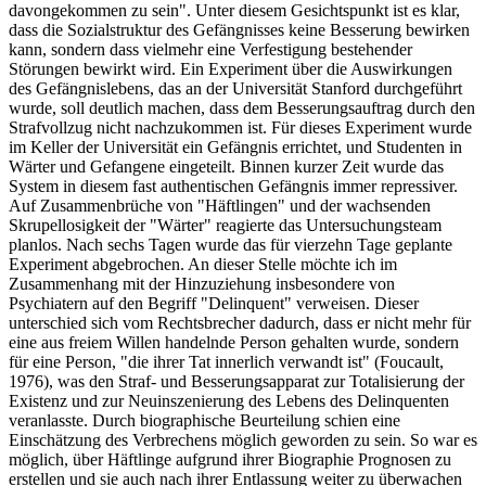
davongekommen zu sein". Unter diesem Gesichtspunkt ist es klar,
dass die Sozialstruktur des Gefängnisses keine Besserung bewirken
kann, sondern dass vielmehr eine Verfestigung bestehender
Störungen bewirkt wird. Ein Experiment über die Auswirkungen
des Gefängnislebens, das an der Universität Stanford durchgeführt
wurde, soll deutlich machen, dass dem Besserungsauftrag durch den
Strafvollzug nicht nachzukommen ist. Für dieses Experiment wurde
im Keller der Universität ein Gefängnis errichtet, und Studenten in
Wärter und Gefangene eingeteilt. Binnen kurzer Zeit wurde das
System in diesem fast authentischen Gefängnis immer repressiver.
Auf Zusammenbrüche von "Häftlingen" und der wachsenden
Skrupellosigkeit der "Wärter" reagierte das Untersuchungsteam
planlos. Nach sechs Tagen wurde das für vierzehn Tage geplante
Experiment abgebrochen. An dieser Stelle möchte ich im
Zusammenhang mit der Hinzuziehung insbesondere von
Psychiatern auf den Begriff "Delinquent" verweisen. Dieser
unterschied sich vom Rechtsbrecher dadurch, dass er nicht mehr für
eine aus freiem Willen handelnde Person gehalten wurde, sondern
für eine Person, "die ihrer Tat innerlich verwandt ist" (Foucault,
1976), was den Straf- und Besserungsapparat zur Totalisierung der
Existenz und zur Neuinszenierung des Lebens des Delinquenten
veranlasste. Durch biographische Beurteilung schien eine
Einschätzung des Verbrechens möglich geworden zu sein. So war es
möglich, über Häftlinge aufgrund ihrer Biographie Prognosen zu
erstellen und sie auch nach ihrer Entlassung weiter zu überwachen