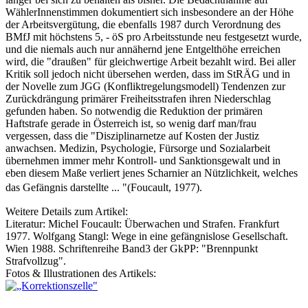
WählerInnenstimmen dokumentiert sich insbesondere an der Höhe
der Arbeitsvergütung, die ebenfalls 1987 durch Verordnung des
BMfJ mit höchstens 5, - öS pro Arbeitsstunde neu festgesetzt wurde,
und die niemals auch nur annähernd jene Entgelthöhe erreichen
wird, die "draußen" für gleichwertige Arbeit bezahlt wird. Bei aller
Kritik soll jedoch nicht übersehen werden, dass im StRÄG und in
der Novelle zum JGG (Konfliktregelungsmodell) Tendenzen zur
Zurückdrängung primärer Freiheitsstrafen ihren Niederschlag
gefunden haben. So notwendig die Reduktion der primären
Haftstrafe gerade in Österreich ist, so wenig darf man/frau
vergessen, dass die "Disziplinarnetze auf Kosten der Justiz
anwachsen. Medizin, Psychologie, Fürsorge und Sozialarbeit
übernehmen immer mehr Kontroll- und Sanktionsgewalt und in
eben diesem Maße verliert jenes Scharnier an Nützlichkeit, welches
das Gefängnis darstellte ... "(Foucault, 1977).
Weitere Details zum Artikel:
Literatur: Michel Foucault: Überwachen und Strafen. Frankfurt
1977. Wolfgang Stangl: Wege in eine gefängnislose Gesellschaft.
Wien 1988. Schriftenreihe Band3 der GkPP: "Brennpunkt
Strafvollzug".
Fotos & Illustrationen des Artikels: