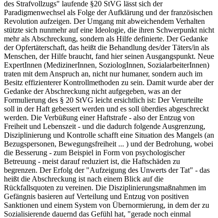
des Strafvollzugs" laufende §20 StVG lässt sich der
Paradigmenwechsel als Folge der Aufklärung und der französischen
Revolution aufzeigen. Der Umgang mit abweichendem Verhalten
stützte sich nunmehr auf eine Ideologie, die ihren Schwerpunkt nicht
mehr als Abschreckung, sondern als Hilfe definierte. Der Gedanke
der Opfertäterschaft, das heißt die Behandlung des/der Täters/in als
Menschen, der Hilfe braucht, fand hier seinen Ausgangspunkt. Neue
ExpertInnen (MedizinerInnen, SoziologInnen, SozialarbeiterInnen)
traten mit dem Anspruch an, nicht nur humaner, sondern auch im
Besitz effizienterer Kontrollmethoden zu sein. Damit wurde aber der
Gedanke der Abschreckung nicht aufgegeben, was an der
Formulierung des § 20 StVG leicht ersichtlich ist: Der Verurteilte
soll in der Haft gebessert werden und es soll überdies abgeschreckt
werden. Die Verbüßung einer Haftstrafe - also der Entzug von
Freiheit und Lebenszeit - und die dadurch folgende Ausgrenzung,
Disziplinierung und Kontrolle schafft eine Situation des Mangels (an
Bezugspersonen, Bewegungsfreiheit ... ) und der Bedrohung, wobei
die Besserung - zum Beispiel in Form von psychologischer
Betreuung - meist darauf reduziert ist, die Haftschäden zu
begrenzen. Der Erfolg der "Aufzeigung des Unwerts der Tat" - das
heißt die Abschreckung ist nach einem Blick auf die
Rückfallsquoten zu vereinen. Die Disziplinierungsmaßnahmen im
Gefängnis basieren auf Verteilung und Entzug von positiven
Sanktionen und einem System von Übernormierung, in dem der zu
Sozialisierende dauernd das Gefühl hat, "gerade noch einmal