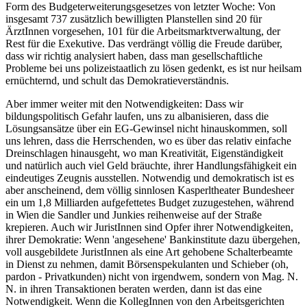
Form des Budgeterweiterungsgesetzes von letzter Woche: Von
insgesamt 737 zusätzlich bewilligten Planstellen sind 20 für
ÄrztInnen vorgesehen, 101 für die Arbeitsmarktverwaltung, der
Rest für die Exekutive. Das verdrängt völlig die Freude darüber,
dass wir richtig analysiert haben, dass man gesellschaftliche
Probleme bei uns polizeistaatlich zu lösen gedenkt, es ist nur heilsam
ernüchternd, und schult das Demokratieverständnis.
Aber immer weiter mit den Notwendigkeiten: Dass wir
bildungspolitisch Gefahr laufen, uns zu albanisieren, dass die
Lösungsansätze über ein EG-Gewinsel nicht hinauskommen, soll
uns lehren, dass die Herrschenden, wo es über das relativ einfache
Dreinschlagen hinausgeht, wo man Kreativität, Eigenständigkeit
und natürlich auch viel Geld bräuchte, ihrer Handlungsfähigkeit ein
eindeutiges Zeugnis ausstellen. Notwendig und demokratisch ist es
aber anscheinend, dem völlig sinnlosen Kasperltheater Bundesheer
ein um 1,8 Milliarden aufgefettetes Budget zuzugestehen, während
in Wien die Sandler und Junkies reihenweise auf der Straße
krepieren. Auch wir JuristInnen sind Opfer ihrer Notwendigkeiten,
ihrer Demokratie: Wenn 'angesehene' Bankinstitute dazu übergehen,
voll ausgebildete JuristInnen als eine Art gehobene Schalterbeamte
in Dienst zu nehmen, damit Börsenspekulanten und Schieber (oh,
pardon - Privatkunden) nicht von irgendwem, sondern von Mag. N.
N. in ihren Transaktionen beraten werden, dann ist das eine
Notwendigkeit. Wenn die KollegInnen von den Arbeitsgerichten