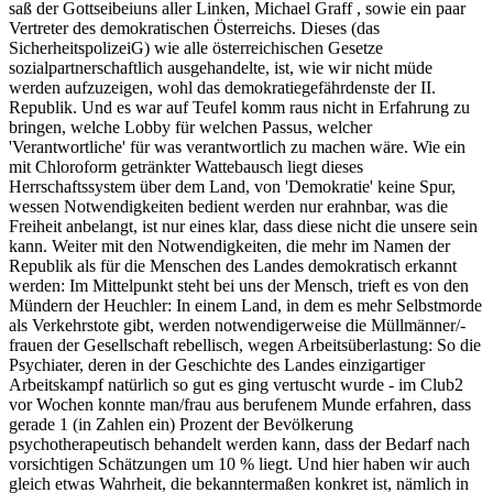
saß der Gottseibeiuns aller Linken, Michael Graff , sowie ein paar
Vertreter des demokratischen Österreichs. Dieses (das
SicherheitspolizeiG) wie alle österreichischen Gesetze
sozialpartnerschaftlich ausgehandelte, ist, wie wir nicht müde
werden aufzuzeigen, wohl das demokratiegefährdenste der II.
Republik. Und es war auf Teufel komm raus nicht in Erfahrung zu
bringen, welche Lobby für welchen Passus, welcher
'Verantwortliche' für was verantwortlich zu machen wäre. Wie ein
mit Chloroform getränkter Wattebausch liegt dieses
Herrschaftssystem über dem Land, von 'Demokratie' keine Spur,
wessen Notwendigkeiten bedient werden nur erahnbar, was die
Freiheit anbelangt, ist nur eines klar, dass diese nicht die unsere sein
kann. Weiter mit den Notwendigkeiten, die mehr im Namen der
Republik als für die Menschen des Landes demokratisch erkannt
werden: Im Mittelpunkt steht bei uns der Mensch, trieft es von den
Mündern der Heuchler: In einem Land, in dem es mehr Selbstmorde
als Verkehrstote gibt, werden notwendigerweise die Müllmänner/-
frauen der Gesellschaft rebellisch, wegen Arbeitsüberlastung: So die
Psychiater, deren in der Geschichte des Landes einzigartiger
Arbeitskampf natürlich so gut es ging vertuscht wurde - im Club2
vor Wochen konnte man/frau aus berufenem Munde erfahren, dass
gerade 1 (in Zahlen ein) Prozent der Bevölkerung
psychotherapeutisch behandelt werden kann, dass der Bedarf nach
vorsichtigen Schätzungen um 10 % liegt. Und hier haben wir auch
gleich etwas Wahrheit, die bekanntermaßen konkret ist, nämlich in