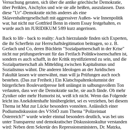
Versuchung geraten, sich über die antike griechische Demokratie,
über Perikles, Aischylos und wie sie alle heißen, auszulassen. Dass
diese "Ur"-Demokratie nichts anderes als eine
Sklavenhaltergesellschaft mit aggressiver Außen- wie Innenpolitik
war, hat nicht nur Gottfried Benn in einem Essay festgehalten, es
wurde auch im JURIDIKUM 5/89 kurz angerissen.
Back to life - back to reality: Auch hierzulande finden sich Experten,
die ihr Scherflein zur Herrschaftslegitimation beitragen, so z. B.
Gerlach und Co, deren Büchlein "Sozialpartnerschaft in der Krise"
nicht nur prüfungsrelevant für das Freifach Politikwissenschaften ist,
sondern es auch schafft, in der Kritik mystifizierend zu sein, und die
Sozialpartnerschaft als Mittelding zwischen Kapitalismus und
Sozialismus wähnt. Die anderen Ideologen an der Juridischen
Fakultät lassen wir unerwähnt, man will ja Prüfungen auch noch
bestehen. (Das zur Freiheit.) Ein Klatschspaltenkolumnist der
bürgerlichen Boulevardpresse ließ unlängst in salbungsvollem Ton
verlauten, dass wer die Demokratie suche, sie auch fände. Ob mehr
Zyniker oder mehr Humorist ist, weiß ich nicht. Wenn das Folgende
leicht ins Anekdotenhafte hinübergleitet, sei es verziehen, bei diesem
Thema ist Mut zur Lücke besonders vonnöten. Anlässlich einer
Podiumsdiskussion des VSStÖ zum Thema "Polizeistaat
Österreich?" wurde wieder einmal besonders deutlich, was bei uns
unter Transparenz und demokratischer Diskussionskultur verstanden
wird: Neben dem Sekretär des Repressionsministers, Dr. Matzka,