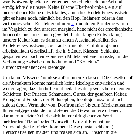
war, Notwendigkeiten zu erkennen, so erhielt sich ihre Art und
ermöglichte die unsere. Keine falsche Überheblichkeit, ein auf
menschlicher Ebene entwickeltes, ähnliches Kollektivbewusstsein
gibt es heute noch, nämlich bei den Hopi-Indianern oder in den
vietnamesischen Reisfelderkulturen
2
, und deren Probleme wären
im Vergleich zu den unseren marginal, hätte nicht der amerikanische
Imperialismus unter ihnen gewütet. In der langen Entwicklung
unserer Kultur kam es dann zu einem Auseinanderfallen des
Kollektivbewusstseins, auch auf Grund der Einführung einer
arbeitsteiligen Gesellschaft, die in Stände, Klassen, Schichten
gespalten war, sich eines anderen Mittels bedienen musste, um die
Verbindung zwischen Individuum und "Kollektiv"
aufrechtzuerhalten: der Ideologie.
Um keine Missverständnisse aufkommen zu lassen: Die Gesellschaft
als Abstraktum konnte natürlich keine Ideologie entwickeln und
weitertragen, dazu bedurfte und bedarf es der jeweils herrschenden
Schichten: Der Priester, Schamanen, Gurus, der gesalbten Kaiser,
Könige und Fürsten, der Philosophen, Ideologen usw. und nicht
zuletzt deren Vermittler vom Dorftrommler bis zum Mediengiganten.
Ihnen entgegen standen und stehen die Gewaltunterworfenen,
darunter in letzter Zeit die sich immer dringlicher zu Wort
meldenden "Natur" oder "Umwelt". Um auf Freiheit und
Notwendigkeit zurückzukommen: Diese (austauschbaren)
Herrschaftseliten maßten und maßen sich an, Einsicht in die