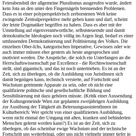
Feierabendstil der allgemeine Pluralismus ausgerufen wurde, ändert
kein Jota an den unter den Fingernägeln brennenden Problemen.
Dass es in einer polyperspektivisch zerborstenen Welt keine
zwingende Zentralperspektive mehr geben kann und darf, scheint
der letzte Dogmatiker begriffen zu haben. Dass es aber mit der
Umstellung auf eigenverantwortliche, selbststeuernde und damit
demokratische Ideologien noch völlig im Argen liegt, bedarf es einer
umfassenden Demokratisierung und Politisierung des Volkes. Die
einzelnen Ober-Ichs, kategorischen Imperative, Gewissen oder wie
auch immer müssen eher gestern als heute angesprochen und
motiviert werden. Die Ansprüche, die solch ein Unterfangen an die
Herrschaftswissenschaft par Excellence - die Rechtswissenschaft
stellt, sind gigantisch, und das ist noch untertrieben. Es ist an der
Zeit, sich zu überlegen, ob die Ausbildung von JuristInnen sich
damit begnügen kann, technisch versierte, auf Fortschritt und
Wachstum getrimmte Apparate zu sein, oder ob nicht eine
qualifizierte politische und gesellschaftliche Bildung und
Sensibilisierung mit dazu gehören müsste. (Kritik einer Aussendung
der Kultusgemeinde Wien zur geplanten zweijährigen Ausbildung
zur Ausübung der Tätigkeit als BetreuungsassistentInnen im
Kulturbereich: Wer spricht von einer qualifizierten Ausbildung,
wenn nicht einmal der Umgang mit alten, kranken und behinderten
Menschen gelernt werden kann?) Es ist an der Zeit, sich zu
überlegen, ob das scheinbar ewige Wachstum und der technische
Fortschritt uns weiterbringt, oder uns nicht vielmehr immer tiefer in