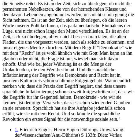
die Scheiße reitet. Es ist an der Zeit, sich zu überlegen, ob nicht die
permanenten Nebelkerzen, die von der herrschenden Klasse und
den davon Lebenden abgebrannt werden, uns nicht schon genug die
Sicht nehmen. Es ist an der Zeit, sich zu überlegen, ob die leeren
Worte unserer PolitikerInnen, das parlamentarische Einmaleins der
Lüge, uns nicht schon lange den Mund verschließen. Es ist an der
Zeit, sich zu überlegen, ob wir nicht besser daran täten, die alten
Fladen, die uns vorgesetzt werden, auch als solche zu erkennen, und
unser eigenes Menü zu kochen. Mit dem Begriff "Demokratie" wie
mit dem "Recht" ist es wohl ähnlich wie mit Gott: Man kann an ihn
glauben oder nicht, die Frage ist nur, wieviel man sich davon
erhofft. Und wie bei jeder Währung ist es die Menge der
Umlaufenden, die den Wert bestimmt. Und die sprachliche
Inflationierung der Begriffe wie Demokratie und Recht hat in
unserem Kulturkreis schon schlimme Folgen gehabt: Wann endlich
merken wir, dass die Praxis den Begriff negiert, und dass unsere
sprachliche Inflationierung schon so weit fortgeschritten ist, dass wir
die Begriffe für ihr Gegenteil halten. Demokratie - wie wir sie
kennen, ist derartige Verarsche, dass es schon wieder den Glauben
an sie erneuert. Sprachlich hat sie ihre Aufgabe jedenfalls schon
erfüllt, wie sie mit dem Recht. Und so könnte die sprachliche
Revolution ein erstes Signal für die notwendige soziale sein."
1.
Friedrich Engels; Herrn Eugen Dührings Umwälzung
derWissenschaften(Anti-Dühring) S 133ft; Dietz Verlag