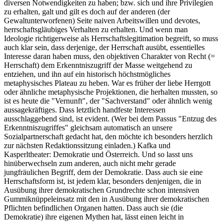
diversen Notwendigkeiten zu haben; bzw. sich und ihre Privilegien
zu erhalten, galt und gilt es doch auf der anderen (der
Gewaltunterworfenen) Seite naiven Arbeitswillen und devotes,
herrschaftsgläubiges Verhalten zu erhalten. Und wenn man
Ideologie richtigerweise als Herrschaftslegitimation begreift, so muss
auch klar sein, dass derjenige, der Herrschaft ausübt, essentielles
Interesse daran haben muss, den objektiven Charakter von Recht (=
Herrschaft) dem Erkenntniszugriff der Masse weitgehend zu
entziehen, und ihn auf ein historisch höchstmögliches
metaphysisches Plateau zu heben. War es früher der liebe Herrgott
oder ähnliche metaphysische Projektionen, die herhalten mussten, so
ist es heute die "Vernunft", der "Sachverstand" oder ähnlich wenig
aussagekräftiges. Dass letztlich handfeste Interessen
ausschlaggebend sind, ist evident. (Wer bei dem Passus "Entzug des
Erkenntniszugriffes" gleichsam automatisch an unsere
Sozialpartnerschaft gedacht hat, den möchte ich besonders herzlich
zur nächsten Redaktionssitzung einladen.) Kafka und
Kasperltheater: Demokratie und Österreich. Und so lasst uns
hinüberwechseln zum anderen, auch nicht mehr gerade
jungfräulichen Begriff, dem der Demokratie. Dass auch sie eine
Herrschaftsform ist, ist jedem klar, besonders denjenigen, die in
Ausübung ihrer demokratischen Grundrechte schon intensiven
Gummiknüppeleinsatz mit den in Ausübung ihrer demokratischen
Pflichten befindlichen Organen hatten. Dass auch sie (die
Demokratie) ihre eigenen Mythen hat, lässt einen leicht in