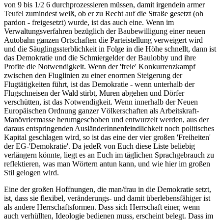
von 9 bis 1/2 6 durchprozessieren müssen, damit irgendein armer
Teufel zumindest weiß, ob er zu Recht auf die Straße gesetzt (oh
pardon - freigesetzt) wurde, ist das auch eine. Wenn im
Verwaltungsverfahren bezüglich der Baubewilligung einer neuen
Autobahn ganzen Ortschaften die Parteistellung verweigert wird
und die Säuglingssterblichkeit in Folge in die Höhe schnellt, dann ist
das Demokratie und die Schmiergelder der Baulobby und ihre
Profite die Notwendigkeit. Wenn der 'freie' Konkurrenzkampf
zwischen den Fluglinien zu einer enormen Steigerung der
Flugtätigkeiten führt, ist das Demokratie - wenn unterhalb der
Flugschneisen der Wald stirbt, Muren abgehen und Dörfer
verschütten, ist das Notwendigkeit. Wenn innerhalb der Neuen
Europäischen Ordnung ganzer Völkerschaften als Arbeitskraft-
Manövriermasse herumgeschoben und entwurzelt werden, aus der
daraus entspringenden AusländerInnenfeindlichkeit noch politisches
Kapital geschlagen wird, so ist das eine der vier großen 'Freiheiten'
der EG-'Demokratie'. Da jedeR von Euch diese Liste beliebig
verlängern könnte, liegt es an Euch im täglichen Sprachgebrauch zu
reflektieren, was man Wörtern antun kann, und wie hier im großen
Stil gelogen wird.
Eine der großen Hoffnungen, die man/frau in die Demokratie setzt,
ist, dass sie flexibel, veränderungs- und damit überlebensfähiger ist
als andere Herrschaftsformen. Dass sich Herrschaft einer, wenn
auch verhüllten, Ideologie bedienen muss, erscheint belegt. Dass im