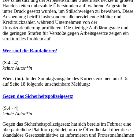
Die Untersuchung der Arbeiterkammer Steiermark deckte in großen
Handelsketten unbezahlte Überstunden auf, während Angestellte
unter Druck gesetzt wurden, um Stillschweigen zu bewahren. Diese
Ausbeutung betrifft insbesondere alleinerziehende Mütter und
Kreditrückzahler, während Unternehmen von der
Umsatzorientierung profitieren. Die niedrige Aufklärungsrate und
die geringen Strafen für Verstöße gegen Arbeitsgesetze zeigen ein
strukturelles Problem auf.
Wer sind die Randalierer?
(S.4 - 4)
kein/e Autor*in
Wien. (hö). In der Sonntagsausgabe des Kuriers erschien am 3. 6.
auf Seite 18 folgende unscheinbare Meldung:
Gegen das Sicherheitspolizeigesetz
(S.4 - 4)
kein/e Autor*in
Gegen das Sicherheitspolizeigesetz hat sich bereits im Februar eine
überparteiliche Plattform gebildet, um die Öffentlichkeit über diese
skandalöse Gesetzesinitiative zu informieren und Protestmaßnahmen