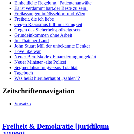
Einheitliche Regelung,"Patientenanwälte"
Es ist verdammt hart,der Beste zu sein!
Freilassungen inDüsseldorf und Wien
Freiheit, die ich liebe
Gegen Rassismus hilft nur Einigkeit
Gegen das Sicherheitspolizeigesetz
Grundeinkommen ohne Arbeit
Im Thatcher-Land
John Stuart Mill der unbekannte Denker
Love like war
Neuer Berufskodex Finanzierung ungeklärt
Neuer Minister -alte Polizei
Segmentalisierungversus Totalität
Tagebuch
Was heißt hierüberhaupt „zählen"?
Zeitschriftennavigation
Vorsatz
›
Freiheit & Demokratie [juridikum