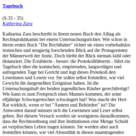
Tagebuch
(S.35 - 35)
Katherina Zara
Katharina Zara beschreibt in ihrem neuen Buch den Alltag als
Rechtspraktikantin bei einem Untersuchungsrichter. Wie schon in
ihrem ersten Buch "Die Rechthaber" richtet sie einen vorbehaltslos
ironischen und neugierig forschenden Blick auf die Protagonisten
der Männerwelt der Justiz. Doch bleibt der Blick niemals kühl oder
distanziert. Die Erzählerin - besser: die Protokollführerin - führt ein
Tagebuch über die komischen, empörenden, langweiligen und
aufregenden Tage bei Gericht und legt dieses Protokoll den
Leserinnen und Lesern vor. Sie sollen selbst feststellen, wie viel
Gewicht die dargestellten Ereignisse haben. Ist die
Untersuchungshaft der beiden jugendlichen Räuber gerechtfertigt?
Wie kann es zum Freispruch eines Mannes kommen, der seine
elfjährige Schwiegertochter schwängert hat? Was macht der Herr
Rat wirklich, wenn er bei "Ämtern und Behörden" ist? Die
Antworten darauf müssen sich die Leserinnen und Leser selbst
geben. Bei diesem Versuch werden sie wenigstens daraufkommen,
dass die Rechtsordnung und ihre Institutionen eine Menge Schuld
an verpfuschten Leben tragen können. Sie werden aber auch
feststellen können, wie viel Absurdität in diesen staatstragenden