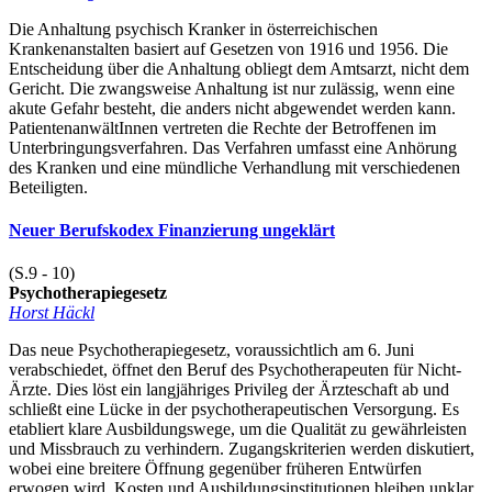
Die Anhaltung psychisch Kranker in österreichischen
Krankenanstalten basiert auf Gesetzen von 1916 und 1956. Die
Entscheidung über die Anhaltung obliegt dem Amtsarzt, nicht dem
Gericht. Die zwangsweise Anhaltung ist nur zulässig, wenn eine
akute Gefahr besteht, die anders nicht abgewendet werden kann.
PatientenanwältInnen vertreten die Rechte der Betroffenen im
Unterbringungsverfahren. Das Verfahren umfasst eine Anhörung
des Kranken und eine mündliche Verhandlung mit verschiedenen
Beteiligten.
Neuer Berufskodex Finanzierung ungeklärt
(S.9 - 10)
Psychotherapiegesetz
Horst Häckl
Das neue Psychotherapiegesetz, voraussichtlich am 6. Juni
verabschiedet, öffnet den Beruf des Psychotherapeuten für Nicht-
Ärzte. Dies löst ein langjähriges Privileg der Ärzteschaft ab und
schließt eine Lücke in der psychotherapeutischen Versorgung. Es
etabliert klare Ausbildungswege, um die Qualität zu gewährleisten
und Missbrauch zu verhindern. Zugangskriterien werden diskutiert,
wobei eine breitere Öffnung gegenüber früheren Entwürfen
erwogen wird. Kosten und Ausbildungsinstitutionen bleiben unklar,