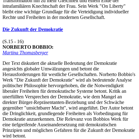
Transformation hin zu mehr Gleichheit und einem Ende der
intrafamiliären Knechtschaft der Frau. Sein Werk "On Liberty"
bleibt eine wichtige Grundlage für die Verteidigung individueller
Rechte und Freiheiten in der modernen Gesellschaft.
Die Zukunft der Demokratie
(S.15 - 16)
NORBERTO BOBBIO:
Martina Thomasberger
Der Text diskutiert die aktuelle Bedeutung der Demokratie
angesichts globaler Umwälzungen und betont die
Herausforderungen für westliche Gesellschaften. Norberto Bobbio's
Werk "Die Zukunft der Demokratie" wird als bedeutende Analyse
politischer Philosophie hervorgehoben, die die Notwendigkeit
liberaler Freiheiten für demokratische Systeme betont. Kritik an
unerfüllten Versprechen der Demokratie, wie dem Mangel an
direkter Bürger-Repräsentanten-Beziehung und der Schwäche
gegenüber "unsichtbarer Macht", wird angeführt. Der Autor betont
die Dringlichkeit, grundlegende Freiheiten als Vorbedingung für
Demokratie anzuerkennen. Die Relevanz von Bobbios Werk für
eine tiefgreifende Auseinandersetzung mit demokratischen
Prinzipien und möglichen Gefahren für die Zukunft der Demokratie
wird betont.