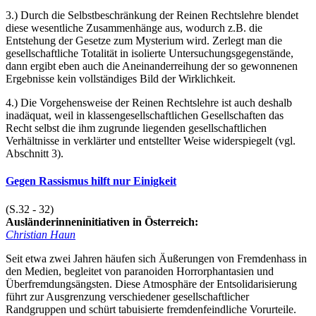
3.) Durch die Selbstbeschränkung der Reinen Rechtslehre blendet
diese wesentliche Zusammenhänge aus, wodurch z.B. die
Entstehung der Gesetze zum Mysterium wird. Zerlegt man die
gesellschaftliche Totalität in isolierte Untersuchungsgegenstände,
dann ergibt eben auch die Aneinanderreihung der so gewonnenen
Ergebnisse kein vollständiges Bild der Wirklichkeit.
4.) Die Vorgehensweise der Reinen Rechtslehre ist auch deshalb
inadäquat, weil in klassengesellschaftlichen Gesellschaften das
Recht selbst die ihm zugrunde liegenden gesellschaftlichen
Verhältnisse in verklärter und entstellter Weise widerspiegelt (vgl.
Abschnitt 3).
Gegen Rassismus hilft nur Einigkeit
(S.32 - 32)
Ausländerinneninitiativen in Österreich:
Christian Haun
Seit etwa zwei Jahren häufen sich Äußerungen von Fremdenhass in
den Medien, begleitet von paranoiden Horrorphantasien und
Überfremdungsängsten. Diese Atmosphäre der Entsolidarisierung
führt zur Ausgrenzung verschiedener gesellschaftlicher
Randgruppen und schürt tabuisierte fremdenfeindliche Vorurteile.