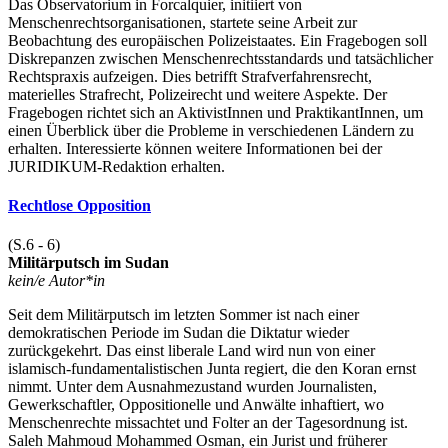
Das Observatorium in Forcalquier, initiiert von
Menschenrechtsorganisationen, startete seine Arbeit zur
Beobachtung des europäischen Polizeistaates. Ein Fragebogen soll
Diskrepanzen zwischen Menschenrechtsstandards und tatsächlicher
Rechtspraxis aufzeigen. Dies betrifft Strafverfahrensrecht,
materielles Strafrecht, Polizeirecht und weitere Aspekte. Der
Fragebogen richtet sich an AktivistInnen und PraktikantInnen, um
einen Überblick über die Probleme in verschiedenen Ländern zu
erhalten. Interessierte können weitere Informationen bei der
JURIDIKUM-Redaktion erhalten.
Rechtlose Opposition
(S.6 - 6)
Militärputsch im Sudan
kein/e Autor*in
Seit dem Militärputsch im letzten Sommer ist nach einer
demokratischen Periode im Sudan die Diktatur wieder
zurückgekehrt. Das einst liberale Land wird nun von einer
islamisch-fundamentalistischen Junta regiert, die den Koran ernst
nimmt. Unter dem Ausnahmezustand wurden Journalisten,
Gewerkschaftler, Oppositionelle und Anwälte inhaftiert, wo
Menschenrechte missachtet und Folter an der Tagesordnung ist.
Saleh Mahmoud Mohammed Osman, ein Jurist und früherer