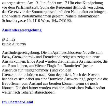
zu organisieren. Am 13. Juni findet um 17 Uhr eine Kundgebung
vor dem Parlament statt. Sollte die Regierung dennoch versuchen,
das Gesetz vor der Sommerpause durch den Nationalrat zu bringen,
sind weitere Protestmaßnahmen geplant. Nähere Informationen:
Schneidergasse 15, 1110 Wien; Tel.: 745196.
Ausländergesetzgebung
(S.4 - 4)
kein/e Autor*in
Ausländergesetzgebung: Die im April beschlossene Novelle zum
Pass-, Grenzkontroll- und Fremdenpolizeigesetz zeigt nun erste
Auswirkungen. Ende April wurden drei iranische Asylsuchende, die
aus Rom kamen, am Wiener Flughafen "konfmiert" (netter
Ausdruck für "festgenommen") und von den
Grenzkontrollbehörden nach Rom deportiert. Nach der Novelle
handelt es sich dabei um eine "formlose Ausweisung", gegen die die
Betroffenen vom Ausland aus berufen können, wenn sie noch
können. Die drei Iraner wurden von der italienischen Polizei sofort
weiter nach Teheran abgeschoben.
Im Thatcher-Land