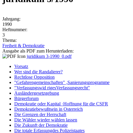
Jahrgang:
1990
Heftnummer:
3
Thema:
Freiheit & Demokratie
Ausgabe als PDF zum Herunterladen:
juridikum 3-1990_0.pdf
Vorsatz
Wer sind die Randalierer?
Rechtlose Opposition
"Gefahrengemeinschaften" ,Sanierungsprogramme
"Verfassungswid rigesVerfassungsrecht"
Ausländergesetzgebung
Bürgerforum
Demokratie oder Kapital ·Hoffnung für die CSFR
Demokratiebewußtsein in Osterreich
Die Grenzen der Herrschaft
Die Wähler wieder wählen lassen
Die Zukunft der Demokratie
Die totale Erfassungdes Polizeistaates