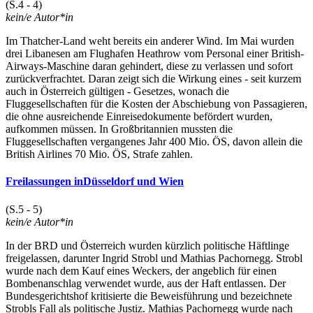
(S.4 - 4)
kein/e Autor*in
Im Thatcher-Land weht bereits ein anderer Wind. Im Mai wurden
drei Libanesen am Flughafen Heathrow vom Personal einer British-
Airways-Maschine daran gehindert, diese zu verlassen und sofort
zurückverfrachtet. Daran zeigt sich die Wirkung eines - seit kurzem
auch in Österreich gültigen - Gesetzes, wonach die
Fluggesellschaften für die Kosten der Abschiebung von Passagieren,
die ohne ausreichende Einreisedokumente befördert wurden,
aufkommen müssen. In Großbritannien mussten die
Fluggesellschaften vergangenes Jahr 400 Mio. ÖS, davon allein die
British Airlines 70 Mio. ÖS, Strafe zahlen.
Freilassungen inDüsseldorf und Wien
(S.5 - 5)
kein/e Autor*in
In der BRD und Österreich wurden kürzlich politische Häftlinge
freigelassen, darunter Ingrid Strobl und Mathias Pachornegg. Strobl
wurde nach dem Kauf eines Weckers, der angeblich für einen
Bombenanschlag verwendet wurde, aus der Haft entlassen. Der
Bundesgerichtshof kritisierte die Beweisführung und bezeichnete
Strobls Fall als politische Justiz. Mathias Pachornegg wurde nach