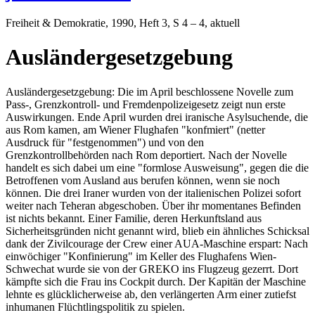
Freiheit & Demokratie
, 1990, Heft 3, S 4 – 4, aktuell
Ausländergesetzgebung
Ausländergesetzgebung: Die im April beschlossene Novelle zum
Pass-, Grenzkontroll- und Fremdenpolizeigesetz zeigt nun erste
Auswirkungen. Ende April wurden drei iranische Asylsuchende, die
aus Rom kamen, am Wiener Flughafen "konfmiert" (netter
Ausdruck für "festgenommen") und von den
Grenzkontrollbehörden nach Rom deportiert. Nach der Novelle
handelt es sich dabei um eine "formlose Ausweisung", gegen die die
Betroffenen vom Ausland aus berufen können, wenn sie noch
können. Die drei Iraner wurden von der italienischen Polizei sofort
weiter nach Teheran abgeschoben. Über ihr momentanes Befinden
ist nichts bekannt. Einer Familie, deren Herkunftsland aus
Sicherheitsgründen nicht genannt wird, blieb ein ähnliches Schicksal
dank der Zivilcourage der Crew einer AUA-Maschine erspart: Nach
einwöchiger "Konfinierung" im Keller des Flughafens Wien-
Schwechat wurde sie von der GREKO ins Flugzeug gezerrt. Dort
kämpfte sich die Frau ins Cockpit durch. Der Kapitän der Maschine
lehnte es glücklicherweise ab, den verlängerten Arm einer zutiefst
inhumanen Flüchtlingspolitik zu spielen.