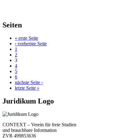
Seiten
« erste Seite
‹ vorherige Seite
1
2
3
4
5
6
nächste Seite ›
letzte Seite »
Juridikum Logo
CONTEXT – Verein für freie Studien
und brauchbare Information
ZVR 499853636