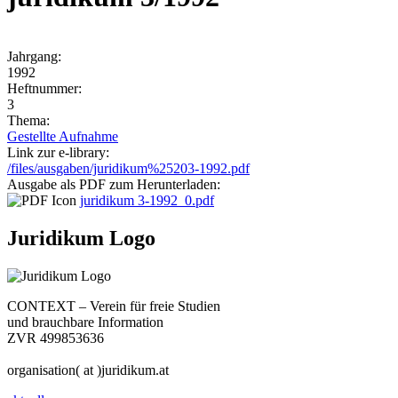
Jahrgang:
1992
Heftnummer:
3
Thema:
Gestellte Aufnahme
Link zur e-library:
/files/ausgaben/juridikum%25203-1992.pdf
Ausgabe als PDF zum Herunterladen:
juridikum 3-1992_0.pdf
Juridikum Logo
CONTEXT – Verein für freie Studien
und brauchbare Information
ZVR 499853636
organisation( at )juridikum.at