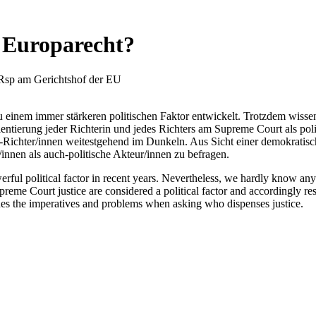
t Europarecht?
 Rsp am Gerichtshof der EU
zu einem immer stärkeren politischen Faktor entwickelt. Trotzdem wiss
entierung jeder Richterin und jedes Richters am Supreme Court als pol
chter/innen weitestgehend im Dunkeln. Aus Sicht einer demokratischen
innen als auch-politische Akteur/innen zu befragen.
ful political factor in recent years. Nevertheless, we hardly know any
reme Court justice are considered a political factor and accordingly re
mines the imperatives and problems when asking who dispenses justice.