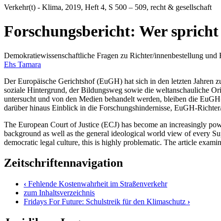
Verkehr(t) - Klima
, 2019, Heft 4, S 500 – 509, recht & gesellschaft
Forschungsbericht: Wer sprich
Demokratiewissenschaftliche Fragen zu Richter/innenbestellung und
Ehs Tamara
Der Europäische Gerichtshof (EuGH) hat sich in den letzten Jahren 
soziale Hintergrund, der Bildungsweg sowie die weltanschauliche Ori
untersucht und von den Medien behandelt werden, bleiben die EuGH-Ri
darüber hinaus Einblick in die Forschungshindernisse, EuGH-Richter/
The European Court of Justice (ECJ) has become an increasingly power
background as well as the general ideological world view of every Sup
democratic legal culture, this is highly problematic. The article exa
Zeitschriftennavigation
‹
Fehlende Kostenwahrheit im Straßenverkehr
zum Inhaltsverzeichnis
Fridays For Future: Schulstreik für den Klimaschutz
›