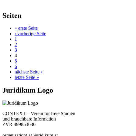
Seiten
« erste Seite
‹ vorherige Seite
1
2
3
4
5
6
nächste Seite ›
letzte Seite »
Juridikum Logo
CONTEXT – Verein für freie Studien
und brauchbare Information
ZVR 499853636
organisation( at )juridikum.at