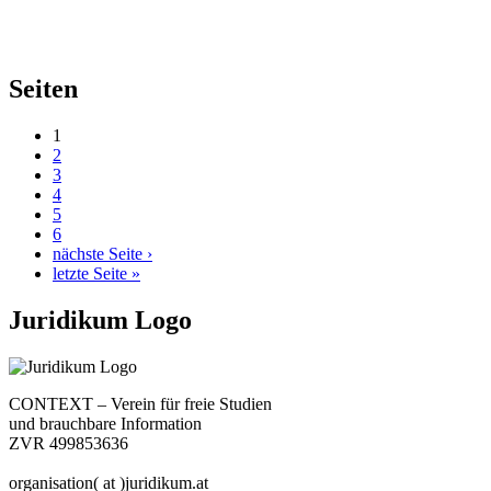
Seiten
1
2
3
4
5
6
nächste Seite ›
letzte Seite »
Juridikum Logo
CONTEXT – Verein für freie Studien
und brauchbare Information
ZVR 499853636
organisation( at )juridikum.at