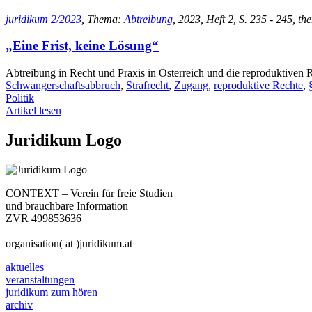
juridikum 2/2023
, Thema:
Abtreibung
, 2023, Heft 2, S. 235 - 245, t
„Eine Frist, keine Lösung“
Abtreibung in Recht und Praxis in Österreich und die reproduktive
Schwangerschaftsabbruch
,
Strafrecht
,
Zugang
,
reproduktive Rechte
,
Politik
Artikel lesen
Juridikum Logo
CONTEXT – Verein für freie Studien
und brauchbare Information
ZVR 499853636
organisation( at )juridikum.at
aktuelles
veranstaltungen
juridikum zum hören
archiv