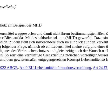
gesellschaft
schutz am Beispiel des MHD
Lebensmittel weggeworfen und damit nicht ihrem bestimmungsgemäßen Z
erer Blick auf das Mindesthaltbarkeitsdatum (MHD) geworfen. Dazu si
chtlich. Zudem stellt sich insbesondere auch im Hinblick auf den Verka
ng folgender Frage, nämlich ob ein Lebensmittel alleine aufgrund eines 
ich jenes des Verbraucherschutzes und gleichzeitig auch der Wunsch n
. So zerrt eine vernünftige Grenzziehung zwischen vorzeitiger Ausso
 und dem gewissermaßen entgegengesetzten Konzept Lebensmittel so lang
 922 ABGB
,
Art 9 EU-Lebensmittelinformationsverordnung
,
Art 24 EU