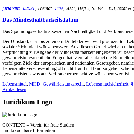
juridikum 3/2021
, Thema:
Krise
, 2021, Heft 3, S. 344 - 353, recht & 
Das Mindesthaltbarkeitsdatum
Das Spannungsverhältnis zwischen Nachhaltigkeit und Verbraucher
Der Umstand, dass bis zu einem Drittel der weltweit produzierten 
sozialer Sicht nicht wünschenswert. Aus diesem Grund wird ein näh
Verpflichtung zur Angabe der Mindesthaltbarkeit eingebettet ist, bea
gewährleistungsrechtliche Folgen hat. Zentral ist dabei die Beurteilu
verfolgten Ziele der europäischen und nationalen Gesetzgeber, näml
Lebensmittelverschwendung oft nicht Hand in Hand zu gehen scheinen
gewährleisten - was aus Verbraucherperspektive wünschenswert ist –
Lebensmittel
,
MHD
,
Gewährleistungsrecht
,
Lebensmittelsicherheit
,
§
Artikel lesen
Juridikum Logo
CONTEXT – Verein für freie Studien
und brauchbare Information