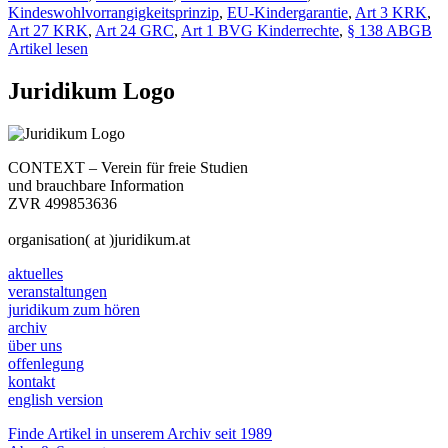
Kindeswohlvorrangigkeitsprinzip
,
EU-Kindergarantie
,
Art 3 KRK
,
Art 27 KRK
,
Art 24 GRC
,
Art 1 BVG Kinderrechte
,
§ 138 ABGB
Artikel lesen
Juridikum Logo
CONTEXT – Verein für freie Studien
und brauchbare Information
ZVR 499853636
organisation( at )juridikum.at
aktuelles
veranstaltungen
juridikum zum hören
archiv
über uns
offenlegung
kontakt
english version
Finde Artikel in unserem Archiv seit 1989