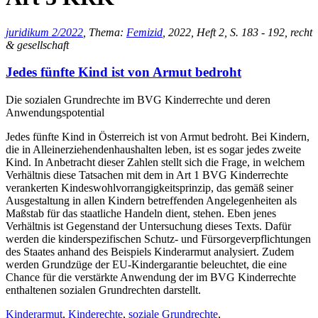
juridikum 2/2022
, Thema:
Femizid
, 2022, Heft 2, S. 183 - 192, recht
& gesellschaft
Jedes fünfte Kind ist von Armut bedroht
Die sozialen Grundrechte im BVG Kinderrechte und deren
Anwendungspotential
Jedes fünfte Kind in Österreich ist von Armut bedroht. Bei Kindern,
die in Alleinerziehendenhaushalten leben, ist es sogar jedes zweite
Kind. In Anbetracht dieser Zahlen stellt sich die Frage, in welchem
Verhältnis diese Tatsachen mit dem in Art 1 BVG Kinderrechte
verankerten Kindeswohlvorrangigkeitsprinzip, das gemäß seiner
Ausgestaltung in allen Kindern betreffenden Angelegenheiten als
Maßstab für das staatliche Handeln dient, stehen. Eben jenes
Verhältnis ist Gegenstand der Untersuchung dieses Texts. Dafür
werden die kinderspezifischen Schutz- und Fürsorgeverpflichtungen
des Staates anhand des Beispiels Kinderarmut analysiert. Zudem
werden Grundzüge der EU-Kindergarantie beleuchtet, die eine
Chance für die verstärkte Anwendung der im BVG Kinderrechte
enthaltenen sozialen Grundrechten darstellt.
Kinderarmut
,
Kinderechte
,
soziale Grundrechte
,