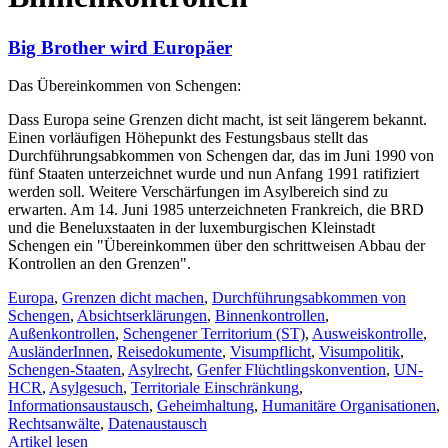
Big Brother wird Europäer
Das Übereinkommen von Schengen:
Dass Europa seine Grenzen dicht macht, ist seit längerem bekannt.
Einen vorläufigen Höhepunkt des Festungsbaus stellt das
Durchführungsabkommen von Schengen dar, das im Juni 1990 von
fünf Staaten unterzeichnet wurde und nun Anfang 1991 ratifiziert
werden soll. Weitere Verschärfungen im Asylbereich sind zu
erwarten. Am 14. Juni 1985 unterzeichneten Frankreich, die BRD
und die Beneluxstaaten in der luxemburgischen Kleinstadt
Schengen ein "Übereinkommen über den schrittweisen Abbau der
Kontrollen an den Grenzen".
Europa
,
Grenzen dicht machen
,
Durchführungsabkommen von
Schengen
,
Absichtserklärungen
,
Binnenkontrollen
,
Außenkontrollen
,
Schengener Territorium (ST)
,
Ausweiskontrolle
,
AusländerInnen
,
Reisedokumente
,
Visumpflicht
,
Visumpolitik
,
Schengen-Staaten
,
Asylrecht
,
Genfer Flüchtlingskonvention
,
UN-
HCR
,
Asylgesuch
,
Territoriale Einschränkung
,
Informationsaustausch
,
Geheimhaltung
,
Humanitäre Organisationen
,
Rechtsanwälte
,
Datenaustausch
Artikel lesen