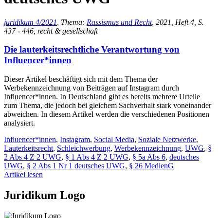
juridikum 4/2021
, Thema:
Rassismus und Recht
, 2021, Heft 4, S.
437 - 446, recht & gesellschaft
Die lauterkeitsrechtliche Verantwortung von
Influencer*innen
Dieser Artikel beschäftigt sich mit dem Thema der
Werbekennzeichnung von Beiträgen auf Instagram durch
Influencer*innen. In Deutschland gibt es bereits mehrere Urteile
zum Thema, die jedoch bei gleichem Sachverhalt stark voneinander
abweichen. In diesem Artikel werden die verschiedenen Positionen
analysiert.
Influencer*innen
,
Instagram
,
Social Media
,
Soziale Netzwerke
,
Lauterkeitsrecht
,
Schleichwerbung
,
Werbekennzeichnung
,
UWG
,
§
2 Abs 4 Z 2 UWG
,
§ 1 Abs 4 Z 2 UWG
,
§ 5a Abs 6
,
deutsches
UWG
,
§ 2 Abs 1 Nr 1 deutsches UWG
,
§ 26 MedienG
Artikel lesen
Juridikum Logo