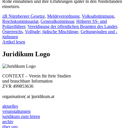
Rolle einnahmen und ihre Erfahrungen später in den Niederlanden
einsetzen.
zB Nürnberger Gesetze
,
Meldeverordnung
,
Volksabstimmung
,
Reichskommissariat
,
Generalkommissar
,
Höherer SS- und
Polizeiführer
,
Vereidigung der öffentlichen Beamten des Landes
Österreichs
,
Volljude; jüdische Mischlinge
,
Geltungsjuden und -
jüdinnen
Artikel lesen
Juridikum Logo
CONTEXT – Verein für freie Studien
und brauchbare Information
ZVR 499853636
organisation( at )juridikum.at
aktuelles
veranstaltungen
juridikum zum hören
archiv
über uns