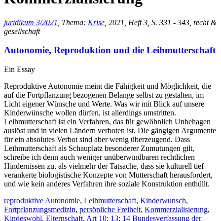
juridikum 3/2021
, Thema:
Krise
, 2021, Heft 3, S. 331 - 343, recht &
gesellschaft
Autonomie, Reproduktion und die Leihmutterschaft
Ein Essay
Reproduktive Autonomie meint die Fähigkeit und Möglichkeit, die
auf die Fortpflanzung bezogenen Belange selbst zu gestalten, im
Licht eigener Wünsche und Werte. Was wir mit Blick auf unsere
Kinderwünsche wollen dürfen, ist allerdings umstritten.
Leihmutterschaft ist ein Verfahren, das für gewöhnlich Unbehagen
auslöst und in vielen Ländern verboten ist. Die gängigen Argumente
für ein absolutes Verbot sind aber wenig überzeugend. Dass
Leihmutterschaft als Schauplatz besonderer Zumutungen gilt,
schreibe ich denn auch weniger unüberwindbaren rechtlichen
Hindernissen zu, als vielmehr der Tatsache, dass sie kulturell tief
verankerte biologistische Konzepte von Mutterschaft herausfordert,
und wie kein anderes Verfahren ihre soziale Konstruktion enthüllt.
reproduktive Autonomie
,
Leihmutterschaft
,
Kinderwunsch
,
Fortpflanzungsmedizin
,
persönliche Freiheit
,
Kommerzialisierung
,
Kindeswohl
,
Elternschaft
,
Art 10; 13; 14 Bundesverfassung der