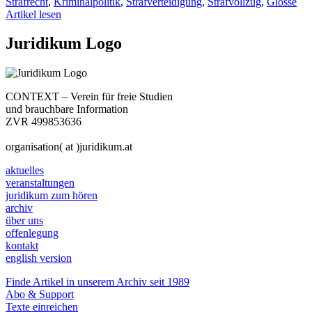
Strafrecht
,
Kriminalpolitik
,
Strafverteidigung
,
Strafvollzug
,
Glosse
Artikel lesen
Juridikum Logo
CONTEXT – Verein für freie Studien
und brauchbare Information
ZVR 499853636
organisation( at )juridikum.at
aktuelles
veranstaltungen
juridikum zum hören
archiv
über uns
offenlegung
kontakt
english version
Finde Artikel in unserem Archiv seit 1989
Abo & Support
Texte einreichen