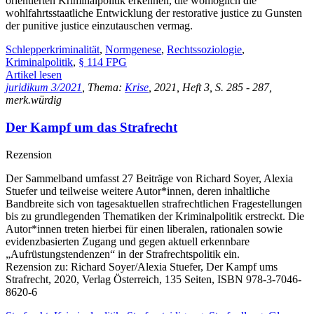
orientierten Kriminalpolitik erkennen, die womöglich die
wohlfahrtsstaatliche Entwicklung der restorative justice zu Gunsten
der punitive justice einzutauschen vermag.
Schlepperkriminalität
,
Normgenese
,
Rechtssoziologie
,
Kriminalpolitik
,
§ 114 FPG
Artikel lesen
juridikum 3/2021
, Thema:
Krise
, 2021, Heft 3, S. 285 - 287,
merk.würdig
Der Kampf um das Strafrecht
Rezension
Der Sammelband umfasst 27 Beiträge von Richard Soyer, Alexia
Stuefer und teilweise weitere Autor*innen, deren inhaltliche
Bandbreite sich von tagesaktuellen strafrechtlichen Fragestellungen
bis zu grundlegenden Thematiken der Kriminalpolitik erstreckt. Die
Autor*innen treten hierbei für einen liberalen, rationalen sowie
evidenzbasierten Zugang und gegen aktuell erkennbare
„Aufrüstungstendenzen“ in der Strafrechtspolitik ein.
Rezension zu: Richard Soyer/Alexia Stuefer, Der Kampf ums
Strafrecht, 2020, Verlag Österreich, 135 Seiten, ISBN 978-3-7046-
8620-6