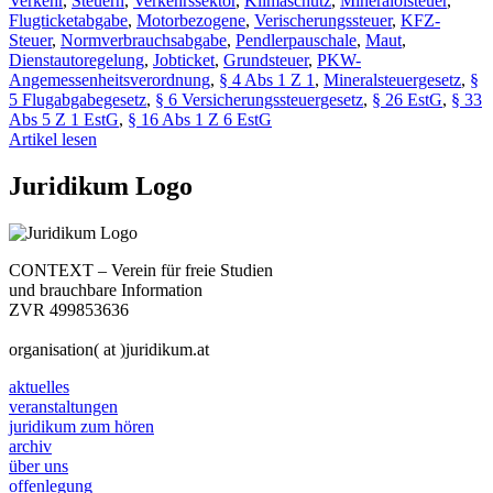
Verkehr
,
Steuern
,
Verkehrssektor
,
Klimaschutz
,
Mineralölsteuer
,
Flugticketabgabe
,
Motorbezogene
,
Verischerungssteuer
,
KFZ-
Steuer
,
Normverbrauchsabgabe
,
Pendlerpauschale
,
Maut
,
Dienstautoregelung
,
Jobticket
,
Grundsteuer
,
PKW-
Angemessenheitsverordnung
,
§ 4 Abs 1 Z 1
,
Mineralsteuergesetz
,
§
5 Flugabgabegesetz
,
§ 6 Versicherungssteuergesetz
,
§ 26 EstG
,
§ 33
Abs 5 Z 1 EstG
,
§ 16 Abs 1 Z 6 EstG
Artikel lesen
Juridikum Logo
CONTEXT – Verein für freie Studien
und brauchbare Information
ZVR 499853636
organisation( at )juridikum.at
aktuelles
veranstaltungen
juridikum zum hören
archiv
über uns
offenlegung