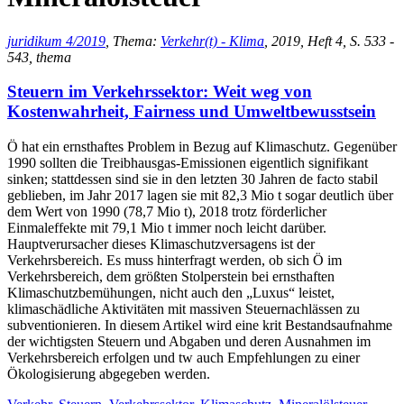
juridikum 4/2019
, Thema:
Verkehr(t) - Klima
, 2019, Heft 4, S. 533 -
543, thema
Steuern im Verkehrssektor: Weit weg von
Kostenwahrheit, Fairness und Umweltbewusstsein
Ö hat ein ernsthaftes Problem in Bezug auf Klimaschutz. Gegenüber
1990 sollten die Treibhausgas-Emissionen eigentlich signifikant
sinken; stattdessen sind sie in den letzten 30 Jahren de facto stabil
geblieben, im Jahr 2017 lagen sie mit 82,3 Mio t sogar deutlich über
dem Wert von 1990 (78,7 Mio t), 2018 trotz förderlicher
Einmaleffekte mit 79,1 Mio t immer noch leicht darüber.
Hauptverursacher dieses Klimaschutzversagens ist der
Verkehrsbereich. Es muss hinterfragt werden, ob sich Ö im
Verkehrsbereich, dem größten Stolperstein bei ernsthaften
Klimaschutzbemühungen, nicht auch den „Luxus“ leistet,
klimaschädliche Aktivitäten mit massiven Steuernachlässen zu
subventionieren. In diesem Artikel wird eine krit Bestandsaufnahme
der wichtigsten Steuern und Abgaben und deren Ausnahmen im
Verkehrsbereich erfolgen und tw auch Empfehlungen zu einer
Ökologisierung abgegeben werden.