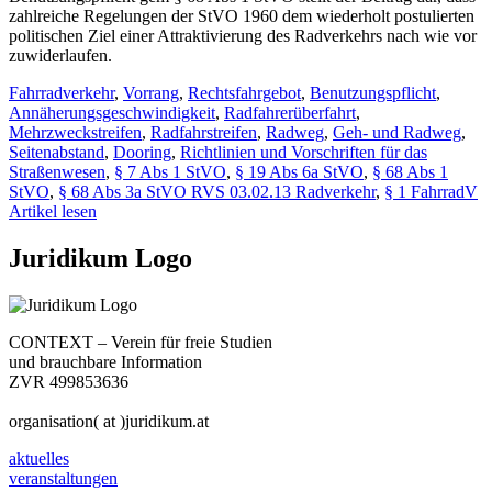
zahlreiche Regelungen der StVO 1960 dem wiederholt postulierten
politischen Ziel einer Attraktivierung des Radverkehrs nach wie vor
zuwiderlaufen.
Fahrradverkehr
,
Vorrang
,
Rechtsfahrgebot
,
Benutzungspflicht
,
Annäherungsgeschwindigkeit
,
Radfahrerüberfahrt
,
Mehrzweckstreifen
,
Radfahrstreifen
,
Radweg
,
Geh- und Radweg
,
Seitenabstand
,
Dooring
,
Richtlinien und Vorschriften für das
Straßenwesen
,
§ 7 Abs 1 StVO
,
§ 19 Abs 6a StVO
,
§ 68 Abs 1
StVO
,
§ 68 Abs 3a StVO RVS 03.02.13 Radverkehr
,
§ 1 FahrradV
Artikel lesen
Juridikum Logo
CONTEXT – Verein für freie Studien
und brauchbare Information
ZVR 499853636
organisation( at )juridikum.at
aktuelles
veranstaltungen