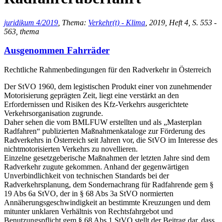
juridikum 4/2019
, Thema:
Verkehr(t) - Klima
, 2019, Heft 4, S. 553 -
563, thema
Ausgenommen Fahrräder
Rechtliche Rahmenbedingungen für den Radverkehr in Österreich
Der StVO 1960, dem legistischen Produkt einer von zunehmender
Motorisierung geprägten Zeit, liegt eine verstärkt an den
Erfordernissen und Risiken des Kfz-Verkehrs ausgerichtete
Verkehrsorganisation zugrunde.
Daher sehen die vom BMLFUW erstellten und als „Masterplan
Radfahren“ publizierten Maßnahmenkataloge zur Förderung des
Radverkehrs in Österreich seit Jahren vor, die StVO im Interesse des
nichtmotorisierten Verkehrs zu novellieren.
Einzelne gesetzgeberische Maßnahmen der letzten Jahre sind dem
Radverkehr zugute gekommen. Anhand der gegenwärtigen
Unverbindlichkeit von technischen Standards bei der
Radverkehrsplanung, dem Sondernachrang für Radfahrende gem §
19 Abs 6a StVO, der in § 68 Abs 3a StVO normierten
Annäherungsgeschwindigkeit an bestimmte Kreuzungen und dem
mitunter unklaren Verhältnis von Rechtsfahrgebot und
Benutzungspflicht gem § 68 Abs 1 StVO stellt der Beitrag dar, dass