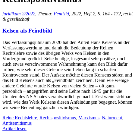
juridikum 2/2022
, Thema:
Femizid
, 2022, Heft 2, S. 164 - 172, recht
& gesellschaft
Kelsen als Feindbild
Das Verfassungsjubiläum 2020 hat den Anteil Hans Kelsens an der
Verfassungswerdung und damit die Bedeutung der Reinen
Rechtslehre sowie des übrigen Werks von Kelsen in den
Vordergrund gerückt. Seite heutige, insgesamt sehr positive, doch
auch etwas verschwommene Wahrnehmung kann den Blick dafür
trüben, wie sehr dieser Gelehrte sein Leben lang in scharfen
Kontroversen stand. Der Aufsatz möchte diesen Konsens stören und
das Bild Kelsens auch als „Feindbild“ zeichnen. Denn wie wenige
andere Gelehrte wurde Kelsen von vielen Seiten – oft ganz
persönlich – angegriffen und seine Lehre nach 1945 gar für die
Untaten des NS Staates verantwortlich gemacht. Erst wenn sichtbar
wird, wie das Werk Kelsens diesen Anfeindungen begegnet, können
wir seine Bedeutung gänzlich würdigen.
Reine Rechtslehre
,
Rechtspositivismus
,
Marxismus
,
Naturrecht
,
Antisemitismus
Artikel lesen