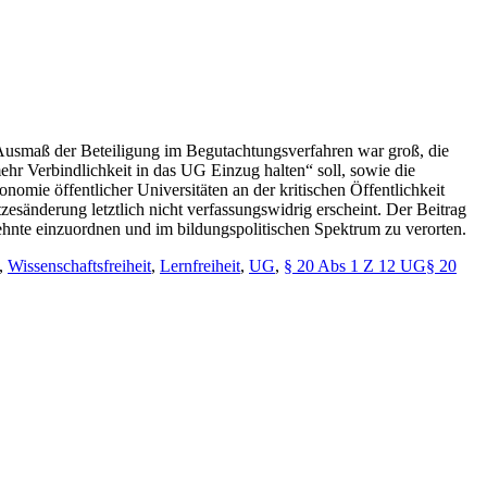
 Ausmaß der Beteiligung im Begutachtungsverfahren war groß, die
mehr Verbindlichkeit in das UG Einzug halten“ soll, sowie die
omie öffentlicher Universitäten an der kritischen Öffentlichkeit
sänderung letztlich nicht verfassungswidrig erscheint. Der Beitrag
zehnte einzuordnen und im bildungspolitischen Spektrum zu verorten.
,
Wissenschaftsfreiheit
,
Lernfreiheit
,
UG
,
§ 20 Abs 1 Z 12 UG§ 20