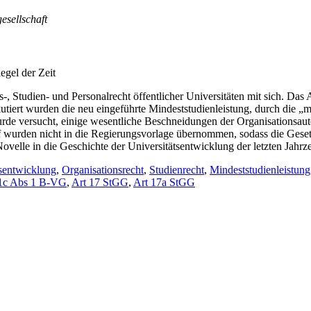
gesellschaft
egel der Zeit
, Studien- und Personalrecht öffentlicher Universitäten mit sich. Das
kutiert wurden die neu eingeführte Mindeststudienleistung, durch die „
rde versucht, einige wesentliche Beschneidungen der Organisationsauton
 wurden nicht in die Regierungsvorlage übernommen, sodass die Gesetze
Novelle in die Geschichte der Universitätsentwicklung der letzten Jahr
tsentwicklung
,
Organisationsrecht
,
Studienrecht
,
Mindeststudienleistung
1c Abs 1 B-VG
,
Art 17 StGG
,
Art 17a StGG