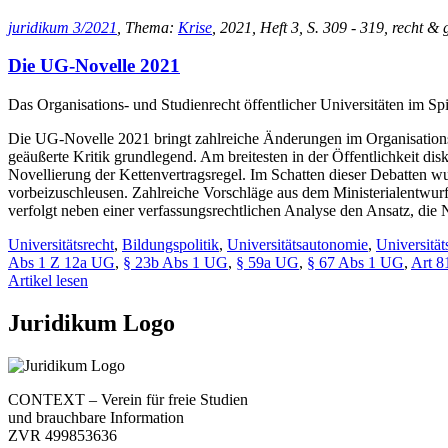
juridikum 3/2021
, Thema:
Krise
, 2021, Heft 3, S. 309 - 319, recht & 
Die UG-Novelle 2021
Das Organisations- und Studienrecht öffentlicher Universitäten im Spi
Die UG-Novelle 2021 bringt zahlreiche Änderungen im Organisations-
geäußerte Kritik grundlegend. Am breitesten in der Öffentlichkeit dis
Novellierung der Kettenvertragsregel. Im Schatten dieser Debatten wu
vorbeizuschleusen. Zahlreiche Vorschläge aus dem Ministerialentwurf
verfolgt neben einer verfassungsrechtlichen Analyse den Ansatz, die 
Universitätsrecht
,
Bildungspolitik
,
Universitätsautonomie
,
Universitä
Abs 1 Z 12a UG
,
§ 23b Abs 1 UG
,
§ 59a UG
,
§ 67 Abs 1 UG
,
Art 8
Artikel lesen
Juridikum Logo
CONTEXT – Verein für freie Studien
und brauchbare Information
ZVR 499853636