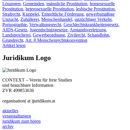
Lösungen
,
Gemeinden
,
männliche Prostitution
,
homosexuelle
Prostitution
,
heterosexuelle Prostitution
,
lesbische Prostitution
,
Strafrecht
,
Kuppelei
,
Entgeltliche Förderung
,
gewerbsmäßige
Unzucht
,
Zuhälterei
,
Menschenhandel
,
unzüchtiger Verkehr
,
Pornographie
,
Verwaltungsrecht
,
Geschlechtskrankheitengesetz
,
AIDS-Gesetz
,
Jugendschutzgesetze
,
Anstandsverletzung
,
Landstreicherei
,
Gewerbeordnung
,
Zivilrecht
,
Schandlohn
,
Grundrecht
,
Art. 8 Menschenrechtskonvention
Artikel lesen
Juridikum Logo
CONTEXT – Verein für freie Studien
und brauchbare Information
ZVR 499853636
organisation( at )juridikum.at
aktuelles
veranstaltungen
juridikum zum hören
archiv