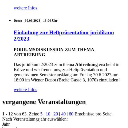
weitere Infos
Depot -
30.06.2023 - 18:00
Uhr
Einladung zur Heftpräsentation juridikum
2/2023
PODIUMSDISKUSSION ZUM THEMA
ABTREIBUNG
Das juridikum 2/2023 zum thema
Abtreibung
erscheint in
Kürze und wir freuen uns, zur Heftpräsentation und
gemeinsamen Semesterausklang am Freitag 30.6.2023 um
18:00 im Wiener Depot (Breite Gasse 3, 1070) einzuladen!
weitere Infos
vergangene Veranstaltungen
1 - 12 von 63. Zeige
5
|
10
|
20
|
40
|
60
Ergebnisse pro Seite.
Nach Veranstaltungsjahr auswählen:
Jahr