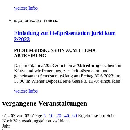
weitere Infos
Depot -
30.06.2023 - 18:00
Uhr
Einladung zur Heftpräsentation juridikum
2/2023
PODIUMSDISKUSSION ZUM THEMA
ABTREIBUNG
Das juridikum 2/2023 zum thema
Abtreibung
erscheint in
Kürze und wir freuen uns, zur Heftpräsentation und
gemeinsamen Semesterausklang am Freitag 30.6.2023 um
18:00 im Wiener Depot (Breite Gasse 3, 1070) einzuladen!
weitere Infos
vergangene Veranstaltungen
61 - 63 von 63. Zeige
5
|
10
|
20
|
40
|
60
Ergebnisse pro Seite.
Nach Veranstaltungsjahr auswählen:
Jahr