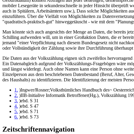
Geburtsdatum) können Abfragen aus jeder beliebigen, dementsprechen
mobiler Lesegeräte in sekundenschnelle in jeder Hinsicht überprüft w
auch in Spitälern, Arbeitsämtern usw.), Dass solche Möglichkeiten au
einzuführen. Über die Vielfalt von Möglichkeiten zu Datenvernetzun
"quadratisch-praktisch-gut" hinweggetäuscht - wie mit dem "Planun
Man könnte sich auch angesichts der Menge an Daten, die bereits jetz
Schilling aufwenden will, um in einer Großaktion Daten, die er bereit
jemand "einer Verpflichtung nach diesem Bundesgesetz nicht nachko
oder Vollständigkeit der Zählung sowie ihre Durchführung überhaupt g
Die Daten aus der Volkszählung eignen sich zweifellos hervorragend
Ein Datenabgleich aufgrund der Volkszählungs-Fragebögen wäre mögli
und längst widerlegt. Auch ohne Namen kann eine Person ohne weiteres
Einzelperson aus dem beschriebenen Datenbestand (Beruf, Alter, Ges
des Haushalts) zu identifizieren. Die Identifizierung der meisten Pe
1.
)Ingwer/Rosner;Volksthümliches Handbuch des~ Oesterreich
2.
)IIB-lnitialive Informatik Betroffener(Hg.), Volkszählung 19
3.
)ebd. S 31
4.
)ebd. S 47
5.
)ebd. S 71
6.
)ebd. S 73
Zeitschriftennavigation