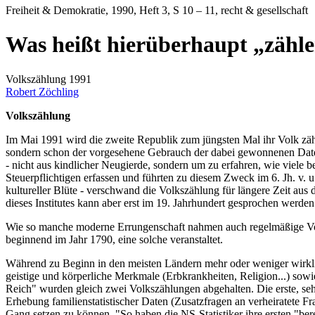
Freiheit & Demokratie
, 1990, Heft 3, S 10 – 11, recht & gesellschaft
Was heißt hierüberhaupt „zähl
Volkszählung 1991
Robert Zöchling
Volkszählung
Im Mai 1991 wird die zweite Republik zum jüngsten Mal ihr Volk zähl
sondern schon der vorgesehene Gebrauch der dabei gewonnenen Daten
- nicht aus kindlicher Neugierde, sondern um zu erfahren, wie viele 
Steuerpflichtigen erfassen und führten zu diesem Zweck im 6. Jh. v. u
kultureller Blüte - verschwand die Volkszählung für längere Zeit aus
dieses Institutes kann aber erst im 19. Jahrhundert gesprochen werden
Wie so manche moderne Errungenschaft nahmen auch regelmäßige Vol
beginnend im Jahr 1790, eine solche veranstaltet.
Während zu Beginn in den meisten Ländern mehr oder weniger wirklic
geistige und körperliche Merkmale (Erbkrankheiten, Religion...) sowi
Reich" wurden gleich zwei Volkszählungen abgehalten. Die erste, seh
Erhebung familienstatistischer Daten (Zusatzfragen an verheiratete Fr
Gang setzen zu können. "So haben die NS-Statistiker ihre ersten "be