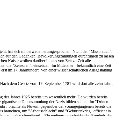
eht, hat sich mittlerweile herumgesprochen. Nicht der "Missbrauch",
lich auf den Gedanken, Bevölkerungszählungen durchführen zu lassen
hen Kaiser wollten darüber hinaus von Zeit zu Zeit alle
, die "Zensoren", einsetzten. Im Mittelalter - bekanntlich eine Zeit
 erst im 17. Jahrhundert. Von einer wissenschaftlichen Ausgestaltung
Nach dem Gesetz vom 17. September 1781 wird dort alle zehn Jahre,
g des Jahres 1925 bereits um wesentlich mehr: Da wurden bereits
ie gigantische Datensammlung der Nazis bilden sollten. Im "Dritten
führt, brachte als Novum gegenüber der vorangegangenen bereits die
zis brauchten, um "Arbeitsschlacht" und "Geburtenkrieg" effizient in
ionen niederschmetternd... Ein weiteres entscheidendes Ergebnis der