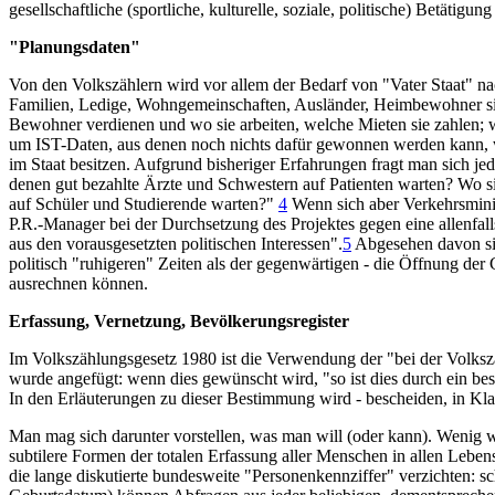
gesellschaftliche (sportliche, kulturelle, soziale, politische) Betäti
"Planungsdaten"
Von den Volkszählern wird vor allem der Bedarf von "Vater Staat" 
Familien, Ledige, Wohngemeinschaften, Ausländer, Heimbewohner sich 
Bewohner verdienen und wo sie arbeiten, welche Mieten sie zahlen; w
um IST-Daten, aus denen noch nichts dafür gewonnen werden kann, w
im Staat besitzen. Aufgrund bisheriger Erfahrungen fragt man sich 
denen gut bezahlte Ärzte und Schwestern auf Patienten warten? Wo 
auf Schüler und Studierende warten?"
4
Wenn sich aber Verkehrsminis
P.R.-Manager bei der Durchsetzung des Projektes gegen eine allenfal
aus den vorausgesetzten politischen Interessen".
5
Abgesehen davon sin
politisch "ruhigeren" Zeiten als der gegenwärtigen - die Öffnung der
ausrechnen können.
Erfassung, Vernetzung, Bevölkerungsregister
Im Volkszählungsgesetz 1980 ist die Verwendung der "bei der Volkszä
wurde angefügt: wenn dies gewünscht wird, "so ist dies durch ein bes
In den Erläuterungen zu dieser Bestimmung wird - bescheiden, in Klam
Man mag sich darunter vorstellen, was man will (oder kann). Wenig w
subtilere Formen der totalen Erfassung aller Menschen in allen Leb
die lange diskutierte bundesweite "Personenkennziffer" verzichten: