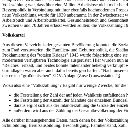
Volkszählung war, dass über eine Million Arbeitslose nicht mehr bei
Rassenpolitik in Verbindung mit ihrer ebenfalls hochmodernen Propaga
neue Volkszählung wurde für 1939 anberaumt. In der Zwischenzeit
Arbeitsbuch und Arbeitsbuchkartei, Gesundheitsbuch und Gesundheitska
zwischen 6 und 70 Jahren erfasst werden sollten: die Volkszählung 1
Volkskartei
Aus diesem Verzeichnis der gesamten Bevölkerung konnten die Sozialt
zum Fraß vorzuwerfen; die Familien- und Geburtenpolitik, die Siedlung
Proklamierung des "totalen Krieges" 1943 wurde folgerichtig eine st
modernsten verfügbaren Technologie ausgerüstet. Hier wurden nun an
"Reiches" erfasst, und beides konnte miteinander beliebig verknüpft 
Grundlagen waren aber auch dafür bereits geschaffen: "Nach unserem 
der ersten "großdeutschen" EDV-Anlage (Zuse I) auszustatten."
3
Wozu also eine "Volkszählung"? Es gibt nur wenige Zwecke, für die w
die Feststellung der Zahl der auf jeden Wahlkreis entfallenden
die Feststellung der Anzahl der Mandate der einzelnen Bundes
daraus ergibt sich aus der Inländerzählung die Größe der einze
außerdem wird aus der Zählung der Gesamtbevölkerung der Fina
Alle darüber hinausgehenden Daten, nach denen bei der Volkszählung 
Schulbildung, Berufsausbildung, Beschäftigung, Familienstand, Zahl 