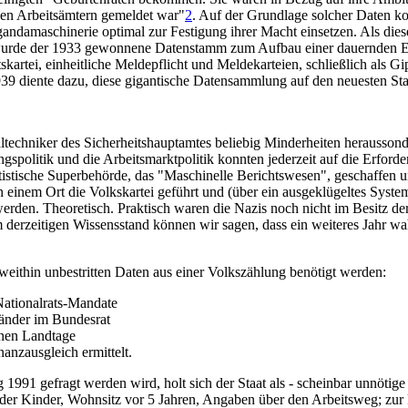
 den Arbeitsämtern gemeldet war"
2
. Auf der Grundlage solcher Daten ko
ndamaschinerie optimal zur Festigung ihrer Macht einsetzen. Als diese
 wurde der 1933 gewonnene Datenstamm zum Aufbau einer dauernden 
rtei, einheitliche Meldepflicht und Meldekarteien, schließlich als Gipf
939 diente dazu, diese gigantische Datensammlung auf den neuesten St
echniker des Sicherheitshauptamtes beliebig Minderheiten heraussonder
spolitik und die Arbeitsmarktpolitik konnten jederzeit auf die Erforde
atistische Superbehörde, das "Maschinelle Berichtswesen", geschaffen 
 einem Ort die Volkskartei geführt und (über ein ausgeklügeltes Syst
werden. Theoretisch. Praktisch waren die Nazis noch nicht im Besitz d
derzeitigen Wissensstand können wir sagen, dass ein weiteres Jahr wa
eithin unbestritten Daten aus einer Volkszählung benötigt werden:
 Nationalrats-Mandate
länder im Bundesrat
lnen Landtage
nzausgleich ermittelt.
1991 gefragt werden wird, holt sich der Staat als - scheinbar unnöti
der Kinder, Wohnsitz vor 5 Jahren, Angaben über den Arbeitsweg; zur F