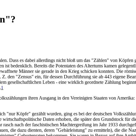
en"?
en. Dass es dabei allerdings nicht bloß um das "Zählen" von Köpfen g
 ist bedenklich. Bereits die Potentaten des Altertums kamen gelegent
bewaffnete Männer sie gerade in den Krieg schicken konnten. Die römisc
. Z. den "Zensus" ein, für dessen Durchführung sie ab 443 eigene Beamte
 dem gesellschaftlichen Leben - eine wirklich geordnete Zählung beginnt
.
1
kszählungen ihren Ausgang in den Vereinigten Staaten von Amerika: 
h "nur Köpfe" gezählt wurden, ging es bei der deutschen Volkszählun
e wirtschaftspolitische Daten erhoben, die später den Grundstock für d
r rasch nach der faschistischen Machtergreifung im Jahr 1933 durchge
auen, die dazu dienten, deren "Gebärleistung" zu ermitteln), die die Na
reinigten" Geburtenraten bekommen. Sie waren in Bezug auf ihre Ambit