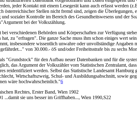
d strukturierten Datenbank vorgenommen und Daten eingespeist und wei
erden, jeder Kontakt mit einem Lesegerät kann auch erfasst werden (z.B
ch österreichischer Stellen nicht fremd sind, zeigen die Überlegungen
g und sozialer Kontrolle im Bereich des Gesundheitswesens und der S
gs"Argument bei der Volkszählung.
t bei verschiedenen Behörden und Körperschaften zur Verfügung stehen,
s hat, zu "erfragen". Die ganze Sache muss ihm schon einiges wert sein,
mmt, insbesondere wissentlich unwahre oder unvollständige Angaben m
efährdet..." von 30.000.- öS und/oder Freiheitsstrafe bis zu sechs Mon
 als "Grundstock" für den Aufbau neuer Datenbanken und für die syst
ch, das Argument der Volkszähler vom Statistischen Zentralamt, dass d
 reidentifiziert werden. Selbst das Statistische Landesamt Hamburg ges
chlecht, Wirtschaftszweig, Schul- und Ausbildungsabschnitt, sowie ge
rsonen wäre hochwahrscheinlich."
6
ischen Rechtes, Erster Band, Wien 1902
91 ...damit sie uns besser im Griffhaben..., Wien 1990,S22