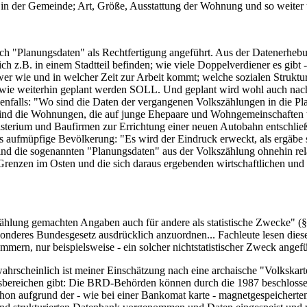
gung in der Gemeinde; Art, Größe, Ausstattung der Wohnung und so weiter 
nach "Planungsdaten" als Rechtfertigung angeführt. Aus der Datenerhe
z.B. in einem Stadtteil befinden; wie viele Doppelverdiener es gibt -
er wie und in welcher Zeit zur Arbeit kommt; welche sozialen Struktur
ie weiterhin geplant werden SOLL. Und geplant wird wohl auch nach d
jedenfalls: "Wo sind die Daten der vergangenen Volkszählungen in die 
sind die Wohnungen, die auf junge Ehepaare und Wohngemeinschaften w
terium und Baufirmen zur Errichtung einer neuen Autobahn entschließe
ls aufmüpfige Bevölkerung: "Es wird der Eindruck erweckt, als ergäbe
d die sogenannten "Planungsdaten" aus der Volkszählung ohnehin relat
 Grenzen im Osten und die sich daraus ergebenden wirtschaftlichen und i
hlung gemachten Angaben auch für andere als statistische Zwecke" (§4 
onderes Bundesgesetz ausdrücklich anzuordnen... Fachleute lesen diese
mern, nur beispielsweise - ein solcher nichtstatistischer Zweck angefü
ahrscheinlich ist meiner Einschätzung nach eine archaische "Volkskarte
ensbereichen gibt: Die BRD-Behörden können durch die 1987 beschloss
 schon aufgrund der - wie bei einer Bankomat karte - magnetgespeiche