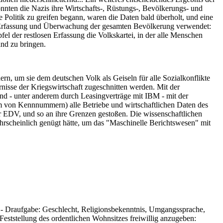
nnten die Nazis ihre Wirtschafts-, Rüstungs-, Bevölkerungs- und
 Politik zu greifen begann, waren die Daten bald überholt, und eine
Erfassung und Überwachung der gesamten Bevölkerung verwendet:
el der restlosen Erfassung die Volkskartei, in der alle Menschen
and zu bringen.
n, um sie dem deutschen Volk als Geiseln für alle Sozialkonflikte
rnisse der Kriegswirtschaft zugeschnitten werden. Mit der
und - unter anderem durch Leasingverträge mit IBM - mit der
em von Kennnummern) alle Betriebe und wirtschaftlichen Daten des
er EDV, und so an ihre Grenzen gestoßen. Die wissenschaftlichen
hrscheinlich genügt hätte, um das "Maschinelle Berichtswesen" mit
ge - Draufgabe: Geschlecht, Religionsbekenntnis, Umgangssprache,
eststellung des ordentlichen Wohnsitzes freiwillig anzugeben: