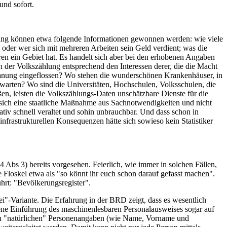
und sofort.
bung können etwa folgende Informationen gewonnen werden: wie viele
 oder wer sich mit mehreren Arbeiten sein Geld verdient; was die
en ein Gebiet hat. Es handelt sich aber bei den erhobenen Angaben
er Volkszählung entsprechend den Interessen derer, die die Macht
Planung eingeflossen? Wo stehen die wunderschönen Krankenhäuser, in
arten? Wo sind die Universitäten, Hochschulen, Volksschulen, die
n, leisten die Volkszählungs-Daten unschätzbare Dienste für die
 sich eine staatliche Maßnahme aus Sachnotwendigkeiten und nicht
iv schnell veraltet und sohin unbrauchbar. Und dass schon in
nfrastrukturellen Konsequenzen hätte sich sowieso kein Statistiker
Abs 3) bereits vorgesehen. Feierlich, wie immer in solchen Fällen,
 Floskel etwa als "so könnt ihr euch schon darauf gefasst machen".
hrt: "Bevölkerungsregister".
i"-Variante. Die Erfahrung in der BRD zeigt, dass es wesentlich
ene Einführung des maschinenlesbaren Personalausweises sogar auf
rten "natürlichen" Personenangaben (wie Name, Vorname und