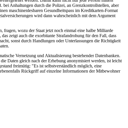
tergeleitet werden. Damit kann nicht nur jede Person mittels
. bei Anhaltungen durch die Polizei, an Grenzkontrollstellen, aber
, einen maschinenlesbaren Gesundheitspass im Kreditkarten-Format
ozialversicherungen wird dann wahrscheinlich mit dem Argument
 fragen, wozu der Staat jetzt noch einmal eine halbe Milliarde
 das zeigt auch die exorbitante Strafandrohung für den Fall, dass
acht, sonst durch Handlungen oder Unterlassungen die Richtigkeit
aten.
ematische Vernetzung und Aktualisierung bestehender Datenbanken.
ie Daten gleich nach der Erhebung anonymisiert werden, ist leicht
tand freimütig: "Es ist selbstverständlich möglich, eine
gebenenfalls Rückgriff auf einzelne Informationen der Mitbewohner