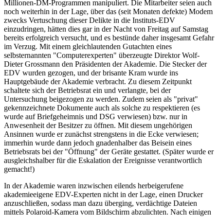
Millionen-DM-Programmen manipuliert. Die Mitarbeiter seien auch
noch weiterhin in der Lage, über das (seit Monaten defekte) Modem
zwecks Vertuschung dieser Delikte in die Instituts-EDV
einzudringen, hätten dies gar in der Nacht von Freitag auf Samstag
bereits erfolgreich versucht, und es bestünde daher insgesamt Gefahr
im Verzug. Mit einem gleichlautenden Gutachten eines
selbsternannten "Computerexperten" überzeugte Direktor Wolf-
Dieter Grossmann den Präsidenten der Akademie. Die Stecker der
EDV wurden gezogen, und der brisante Kram wurde ins
Hauptgebäude der Akademie verbracht. Zu diesem Zeitpunkt
schaltete sich der Betriebsrat ein und verlangte, bei der
Untersuchung beigezogen zu werden. Zudem seien als "privat"
gekennzeichnete Dokumente auch als solche zu respektieren (es
wurde auf Briefgeheimnis und DSG verwiesen) bzw. nur in
Anwesenheit der Besitzer zu öffnen. Mit diesem ungehörigen
Ansinnen wurde er zunächst strengstens in die Ecke verwiesen;
immerhin wurde dann jedoch gnadenhalber das Beisein eines
Betriebsrats bei der "Öffnung" der Geräte gestattet. (Später wurde er
ausgleichshalber für die Eskalation der Ereignisse verantwortlich
gemacht!)
In der Akademie waren inzwischen eilends herbeigerufene
akademieeigene EDV-Experten nicht in der Lage, einen Drucker
anzuschließen, sodass man dazu überging, verdächtige Dateien
mittels Polaroid-Kamera vom Bildschirm abzulichten. Nach einigen