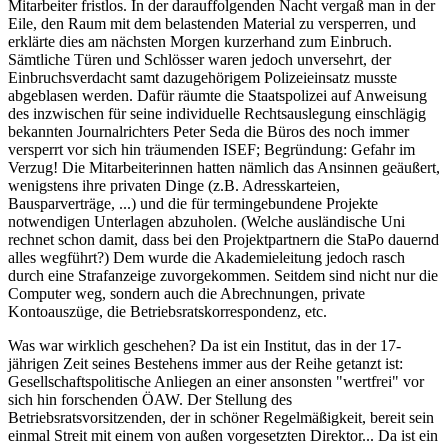
Mitarbeiter fristlos. In der darauffolgenden Nacht vergaß man in der
Eile, den Raum mit dem belastenden Material zu versperren, und
erklärte dies am nächsten Morgen kurzerhand zum Einbruch.
Sämtliche Türen und Schlösser waren jedoch unversehrt, der
Einbruchsverdacht samt dazugehörigem Polizeieinsatz musste
abgeblasen werden. Dafür räumte die Staatspolizei auf Anweisung
des inzwischen für seine individuelle Rechtsauslegung einschlägig
bekannten Journalrichters Peter Seda die Büros des noch immer
versperrt vor sich hin träumenden ISEF; Begründung: Gefahr im
Verzug! Die Mitarbeiterinnen hatten nämlich das Ansinnen geäußert,
wenigstens ihre privaten Dinge (z.B. Adresskarteien,
Bausparverträge, ...) und die für termingebundene Projekte
notwendigen Unterlagen abzuholen. (Welche ausländische Uni
rechnet schon damit, dass bei den Projektpartnern die StaPo dauernd
alles wegführt?) Dem wurde die Akademieleitung jedoch rasch
durch eine Strafanzeige zuvorgekommen. Seitdem sind nicht nur die
Computer weg, sondern auch die Abrechnungen, private
Kontoauszüge, die Betriebsratskorrespondenz, etc.
Was war wirklich geschehen? Da ist ein Institut, das in der 17-
jährigen Zeit seines Bestehens immer aus der Reihe getanzt ist:
Gesellschaftspolitische Anliegen an einer ansonsten "wertfrei" vor
sich hin forschenden ÖAW. Der Stellung des
Betriebsratsvorsitzenden, der in schöner Regelmäßigkeit, bereit sein
einmal Streit mit einem von außen vorgesetzten Direktor... Da ist ein