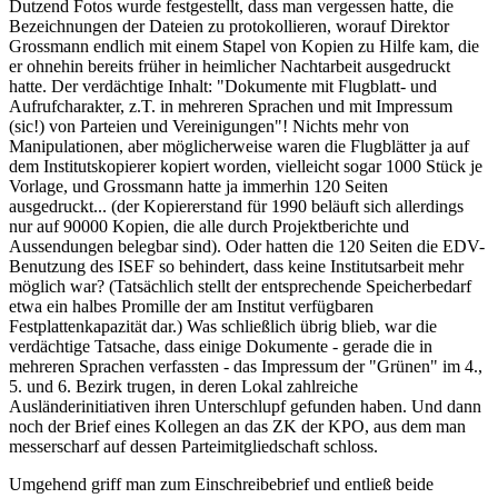
Dutzend Fotos wurde festgestellt, dass man vergessen hatte, die
Bezeichnungen der Dateien zu protokollieren, worauf Direktor
Grossmann endlich mit einem Stapel von Kopien zu Hilfe kam, die
er ohnehin bereits früher in heimlicher Nachtarbeit ausgedruckt
hatte. Der verdächtige Inhalt: "Dokumente mit Flugblatt- und
Aufrufcharakter, z.T. in mehreren Sprachen und mit Impressum
(sic!) von Parteien und Vereinigungen"! Nichts mehr von
Manipulationen, aber möglicherweise waren die Flugblätter ja auf
dem Institutskopierer kopiert worden, vielleicht sogar 1000 Stück je
Vorlage, und Grossmann hatte ja immerhin 120 Seiten
ausgedruckt... (der Kopiererstand für 1990 beläuft sich allerdings
nur auf 90000 Kopien, die alle durch Projektberichte und
Aussendungen belegbar sind). Oder hatten die 120 Seiten die EDV-
Benutzung des ISEF so behindert, dass keine Institutsarbeit mehr
möglich war? (Tatsächlich stellt der entsprechende Speicherbedarf
etwa ein halbes Promille der am Institut verfügbaren
Festplattenkapazität dar.) Was schließlich übrig blieb, war die
verdächtige Tatsache, dass einige Dokumente - gerade die in
mehreren Sprachen verfassten - das Impressum der "Grünen" im 4.,
5. und 6. Bezirk trugen, in deren Lokal zahlreiche
Ausländerinitiativen ihren Unterschlupf gefunden haben. Und dann
noch der Brief eines Kollegen an das ZK der KPO, aus dem man
messerscharf auf dessen Parteimitgliedschaft schloss.
Umgehend griff man zum Einschreibebrief und entließ beide