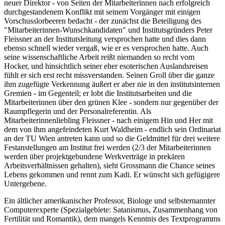
neuer Direktor - von Seiten der Mitarbeiterinnen nach erfolgreich
durchgestandenem Konflikt mit seinem Vorgänger mit einigen
Vorschusslorbeeren bedacht - der zunächst die Beteiligung des
"Mitarbeiterinnen-Wunschkandidaten" und Institutsgründers Peter
Fleissner an der Institutsleitung versprochen hatte und dies dann
ebenso schnell wieder vergaß, wie er es versprochen hatte. Auch
seine wissenschaftliche Arbeit reißt niemanden so recht vom
Hocker, und hinsichtlich seiner eher esoterischen Auslandsreisen
fühlt er sich erst recht missverstanden. Seinen Groll über die ganze
ihm zugefügte Verkennung äußert er aber nie in den institutsinternen
Gremien - im Gegenteil; er lobt die Institutsarbeiten und die
Mitarbeiterinnen über den grünen Klee - sondern nur gegenüber der
Raumpflegerin und der Personalreferentin. Als
Mitarbeiterinnenliebling Fleissner - nach einigem Hin und Her mit
dem von ihm angefeindeten Kurt Waldheim - endlich sein Ordinariat
an der TU Wien antreten kann und so die Geldmittel für drei weitere
Festanstellungen am Institut frei werden (2/3 der Mitarbeiterinnen
werden über projektgebundene Werkverträge in prekären
Arbeitsverhältnissen gehalten), sieht Grossmann die Chance seines
Lebens gekommen und rennt zum Kadi. Er wünscht sich gefügigere
Untergebene.
Ein ältlicher amerikanischer Professor, Biologe und selbsternannter
Computerexperte (Spezialgebiete: Satanismus, Zusammenhang von
Fertilität und Romantik), dem mangels Kenntnis des Textprogramms