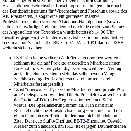
Solidarischer Protest zahlreicher Universitätsprofessorinnen,
Assistentinnen, Betriebsräte, Forschungseinrichtungen, aber auch
des Bundesministeriums für Wissenschaft und Forschung sowie des
AK-Präsidenten, ja sogar eine einigermaßen massive
Protestdemonstration vor dem Akademie-Hauptgebäude (sowas
hatte der ehrwürdige Gelehrtentempel noch nie erlebt; zum Schutz
der Angestellten vor Terrorakten wurde bereits ab 14.00 Uhr
dienstfrei gegeben!) verhinderte zunächst das Schlimmste. Seither
setzt man auf Salamitaktik. Bis zum 31. März 1991 darf das ISEF
weiterbestehen - aber:
Es dürfen keine weiteren Aufträge angenommen werden -
schlimm für die auf Projekte angestellten Mitarbeiterinnen:
Einer ist inzwischen gekündigt worden, weil "sein Vertrag
ausläuft", einem weiteren steht das selbe bevor. (Mangels
Nachbesetzung der flexen Posten sind nur mehr drei
Mitarbeiter fest angestellt.)
Es ist "unerwünscht", dass die Mitarbeiterinnen private PCs
am Arbeitsplatz verwenden. Die StaPo spielt zwar weiter mit
der Instituts-EDV ("der Gegner ist immer einen Schritt
voraus. Die Spezialisierung nimmt zu. Man kann zum
Beispiel nicht eine Hausdurchsuchung vornehmen und dort
einen Computer vorfinden, in den man nicht hineinkann."
Zitat: Der neue StaPo-Chef und EBT
2
-Ehemalige Oswald
Kessler zum Standard), am ISEF ist dagegen Daumendrehen