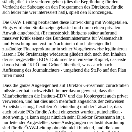
ständig die Texte verloren gehen (dies die Begründung für den
Verdacht der Sabotage an den Programmen des Direktors, für die
sich leider nie wer interessiert hat!), spielt den Kronzeugen...
Die ÖAW-Leitung beobachtet diese Entwicklung mit Wohlgefallen.
Flugs wird eine Strafanzeige gebastelt und durch einen privaten
Anwalt eingebracht. (Er musste sich übrigens später aufgrund
massiver Kritik seitens des Bundesministeriums für Wissenschaft
und Forschung und erst im Nachhinein durch die eigentlich
zuständige Finanzprokuratur in seiner Vorgehensweise legitimieren
lassen.) Die Strafanzeige wiederum gliedert sich nach den Inhalten
der sichergestellten EDV-Dokumente in einzelne Kapitel; das erste
davon ist mit "KPÖ und Grüne" übertitelt, was - auch nach
Auffassung des Journalrichters - umgehend die StaPo auf den Plan
rufen muss!
Dass die ganze Angelegenheit auf Direktor Grossmann zurückfallen
müsste - er hat nachweislich immer davon gewusst, dass die
Mitarbeiterinnen die Instituts-EDV und das Kopiergerät auch privat
verwenden, und hat dies auch mehrfach angesichts der zeitweisen
Arbeitsbelastung, flexiblen Zeiteinteilung und der Tatsache, dass
auch private PCs für die Arbeit eingesetzt wurden, gutgeheißen -
stört wenig, ja kann sogar nützlich sein: Direktor Grossmann ist ja
nur leitender Angestellter, seine Auslegungen der Institutsordnung
sind für die ÖAW-Leitung ohnehin nicht bindend, und die kann