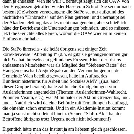
dann ja entlassen, wen sie will! Überhaupt zeigt sich die ÖAW von
den Ereignissen getroffen wieder Hase vom Schrot: Sie sei nur nach
bestem (Ge)wissen vorgegangen; die StaPo sei nur aufgrund des
nächtlichen "Einbruchs" auf den Plan getreten; und überhaupt sei
der Akademieleitung das alles recht unangenehm, aber schließlich
hätte der Betriebsrat die Untersuchungen behindert, und so müssten
jetzt die Gerichte alles klären, worauf die ÖAW wiederum keinen
Einfluss mehr habe...
Die StaPo ihrerseits - sie heißt übrigens seit einiger Zeit
korrekterweise "Abteilung I" (d.h. es gibt sie genaugenommen gar
nicht!) - hat ihrerseits ein gefundenes Fressen: Einer der fristlos
entlassenen Mitarbeiter war als Mitglied des "Siebener-Rates" der
Hausgemeinschaft Aegidi/Spalo an den Verhandlungen mit der
Gemeinde Wien beteiligt gewesen, hatte im Auftrag des
Bundesministeriums für Arbeit und Soziales AMV
1
(u.a. auch
dieser Gruppe beraten), hatte zahlreiche Kundgebungen von
Ausländerinnen angemeldet (Themen: Ausländerinnen-Wahlrecht,
Polinnen-Visum, etc.), war Mitinitiator der Aktion Grenzenlos, und,
und... Natürlich wird da eine Behörde mit Ermittlungen beauftragt,
die ohnehin schon ermittelt. Und in ein Akademie-Institut kommt
man ja sonst nicht so leicht hinein. (Seinen "StaPo-Akt" hat der
Betroffene übrigens trotz Urgenz noch nicht bekommen!)
Eigentlich hätte man das Institut ja am liebsten gleich geschlossen.