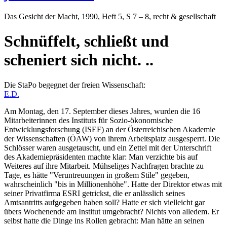
Das Gesicht der Macht
, 1990, Heft 5, S 7 – 8, recht & gesellschaft
Schnüffelt, schließt und
scheniert sich nicht. ..
Die StaPo begegnet der freien Wissenschaft:
E.D.
Am Montag, den 17. September dieses Jahres, wurden die 16
Mitarbeiterinnen des Instituts für Sozio-ökonomische
Entwicklungsforschung (ISEF) an der Österreichischen Akademie
der Wissenschaften (ÖAW) von ihrem Arbeitsplatz ausgesperrt. Die
Schlösser waren ausgetauscht, und ein Zettel mit der Unterschrift
des Akademiepräsidenten machte klar: Man verzichte bis auf
Weiteres auf ihre Mitarbeit. Mühseliges Nachfragen brachte zu
Tage, es hätte "Veruntreuungen in großem Stile" gegeben,
wahrscheinlich "bis in Millionenhöhe". Hatte der Direktor etwas mit
seiner Privatfirma ESRI getrickst, die er anlässlich seines
Amtsantritts aufgegeben haben soll? Hatte er sich vielleicht gar
übers Wochenende am Institut umgebracht? Nichts von alledem. Er
selbst hatte die Dinge ins Rollen gebracht: Man hätte an seinen