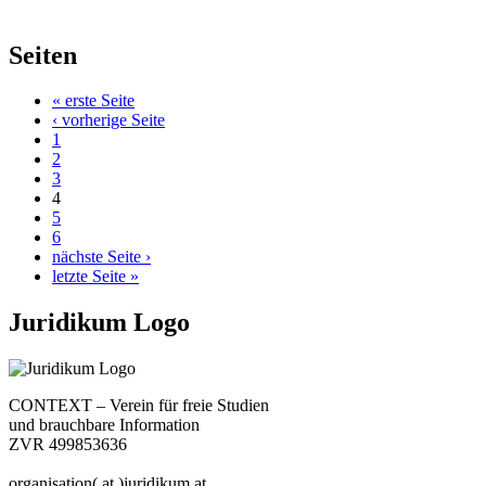
Seiten
« erste Seite
‹ vorherige Seite
1
2
3
4
5
6
nächste Seite ›
letzte Seite »
Juridikum Logo
CONTEXT – Verein für freie Studien
und brauchbare Information
ZVR 499853636
organisation( at )juridikum.at