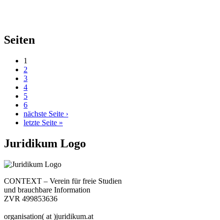
Seiten
1
2
3
4
5
6
nächste Seite ›
letzte Seite »
Juridikum Logo
CONTEXT – Verein für freie Studien
und brauchbare Information
ZVR 499853636
organisation( at )juridikum.at