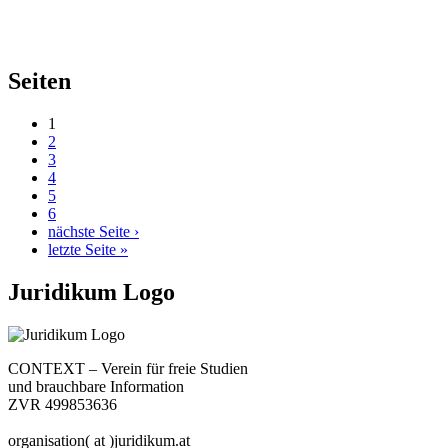
Seiten
1
2
3
4
5
6
nächste Seite ›
letzte Seite »
Juridikum Logo
CONTEXT – Verein für freie Studien
und brauchbare Information
ZVR 499853636
organisation( at )juridikum.at