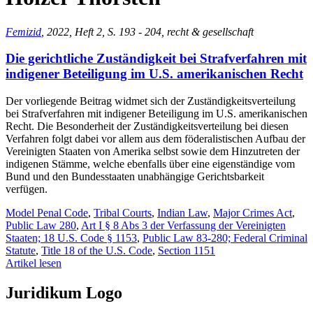
Femizid
, 2022, Heft 2, S. 193 - 204, recht & gesellschaft
Die gerichtliche Zuständigkeit bei Strafverfahren mit
indigener Beteiligung im U.S. amerikanischen Recht
Der vorliegende Beitrag widmet sich der Zuständigkeitsverteilung
bei Strafverfahren mit indigener Beteiligung im U.S. amerikanischen
Recht. Die Besonderheit der Zuständigkeitsverteilung bei diesen
Verfahren folgt dabei vor allem aus dem föderalistischen Aufbau der
Vereinigten Staaten von Amerika selbst sowie dem Hinzutreten der
indigenen Stämme, welche ebenfalls über eine eigenständige vom
Bund und den Bundesstaaten unabhängige Gerichtsbarkeit
verfügen.
Model Penal Code
,
Tribal Courts
,
Indian Law
,
Major Crimes Act
,
Public Law 280
,
Art I § 8 Abs 3 der Verfassung der Vereinigten
Staaten; 18 U.S. Code § 1153
,
Public Law 83-280; Federal Criminal
Statute
,
Title 18 of the U.S. Code
,
Section 1151
Artikel lesen
Juridikum Logo