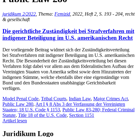
juridikum 2/2022
, Thema:
Femizid
, 2022, Heft 2, S. 193 - 204, recht
& gesellschaft
Die gerichtliche Zuständigkeit bei Strafverfahren mit
indigener Beteiligung im U.S. amerikanischen Recht
Der vorliegende Beitrag widmet sich der Zuständigkeitsverteilung
bei Strafverfahren mit indigener Beteiligung im U.S. amerikanischen
Recht. Die Besonderheit der Zuständigkeitsverteilung bei diesen
Verfahren folgt dabei vor allem aus dem föderalistischen Aufbau der
Vereinigten Staaten von Amerika selbst sowie dem Hinzutreten der
indigenen Stämme, welche ebenfalls über eine eigenständige vom
Bund und den Bundesstaaten unabhängige Gerichtsbarkeit
verfügen.
Model Penal Code
,
Tribal Courts
,
Indian Law
,
Major Crimes Act
,
Public Law 280
,
Art I § 8 Abs 3 der Verfassung der Vereinigten
Staaten; 18 U.S. Code § 1153
,
Public Law 83-280; Federal Criminal
Statute
,
Title 18 of the U.S. Code
,
Section 1151
Artikel lesen
Juridikum Logo