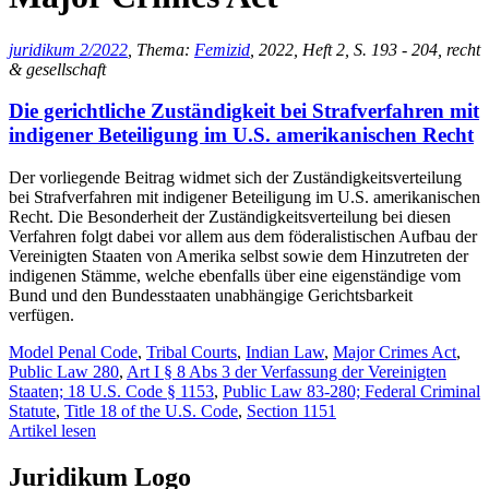
juridikum 2/2022
, Thema:
Femizid
, 2022, Heft 2, S. 193 - 204, recht
& gesellschaft
Die gerichtliche Zuständigkeit bei Strafverfahren mit
indigener Beteiligung im U.S. amerikanischen Recht
Der vorliegende Beitrag widmet sich der Zuständigkeitsverteilung
bei Strafverfahren mit indigener Beteiligung im U.S. amerikanischen
Recht. Die Besonderheit der Zuständigkeitsverteilung bei diesen
Verfahren folgt dabei vor allem aus dem föderalistischen Aufbau der
Vereinigten Staaten von Amerika selbst sowie dem Hinzutreten der
indigenen Stämme, welche ebenfalls über eine eigenständige vom
Bund und den Bundesstaaten unabhängige Gerichtsbarkeit
verfügen.
Model Penal Code
,
Tribal Courts
,
Indian Law
,
Major Crimes Act
,
Public Law 280
,
Art I § 8 Abs 3 der Verfassung der Vereinigten
Staaten; 18 U.S. Code § 1153
,
Public Law 83-280; Federal Criminal
Statute
,
Title 18 of the U.S. Code
,
Section 1151
Artikel lesen
Juridikum Logo