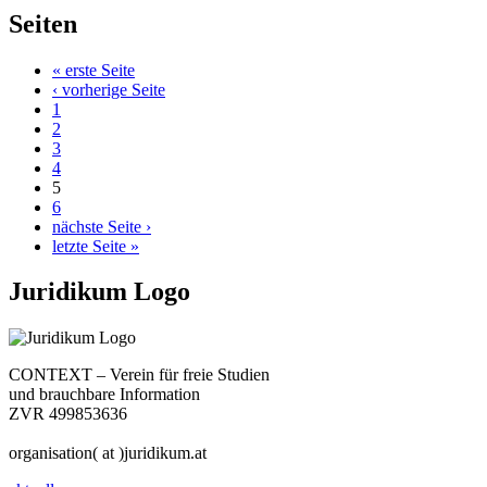
Seiten
« erste Seite
‹ vorherige Seite
1
2
3
4
5
6
nächste Seite ›
letzte Seite »
Juridikum Logo
CONTEXT – Verein für freie Studien
und brauchbare Information
ZVR 499853636
organisation( at )juridikum.at