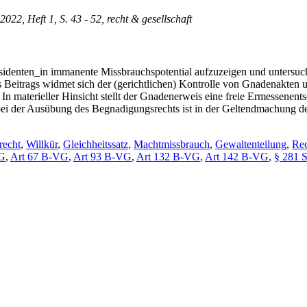
 2022, Heft 1, S. 43 - 52, recht & gesellschaft
denten_in immanente Missbrauchspotential aufzuzeigen und untersucht 
es Beitrags widmet sich der (gerichtlichen) Kontrolle von Gnadenakte
 materieller Hinsicht stellt der Gnadenerweis eine freie Ermessenent
 bei der Ausübung des Begnadigungsrechts ist in der Geltendmachung de
recht
,
Willkür
,
Gleichheitssatz
,
Machtmissbrauch
,
Gewaltenteilung
,
Rec
VG
,
Art 67 B-VG
,
Art 93 B-VG
,
Art 132 B-VG
,
Art 142 B-VG
,
§ 281 