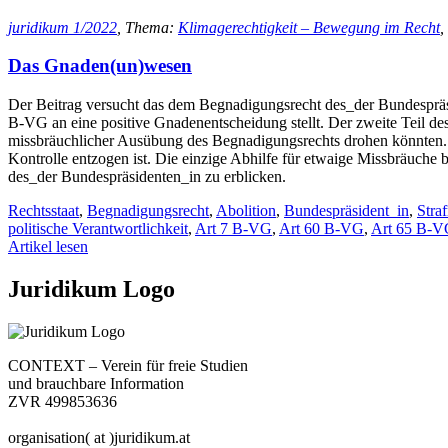
juridikum 1/2022
, Thema:
Klimagerechtigkeit – Bewegung im Recht
,
Das Gnaden(un)wesen
Der Beitrag versucht das dem Begnadigungsrecht des_der Bundespräsi
B-VG an eine positive Gnadenentscheidung stellt. Der zweite Teil d
missbräuchlicher Ausübung des Begnadigungsrechts drohen könnten. In
Kontrolle entzogen ist. Die einzige Abhilfe für etwaige Missbräuche
des_der Bundespräsidenten_in zu erblicken.
Rechtsstaat
,
Begnadigungsrecht
,
Abolition
,
Bundespräsident_in
,
Straf
politische Verantwortlichkeit
,
Art 7 B-VG
,
Art 60 B-VG
,
Art 65 B-
Artikel lesen
Juridikum Logo
CONTEXT – Verein für freie Studien
und brauchbare Information
ZVR 499853636
organisation( at )juridikum.at