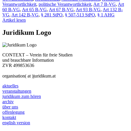
Verantwortlichkeit
,
politische Verantwortlichkeit
,
Art 7 B-VG
,
Art
60 B-VG
,
Art 65 B-VG
,
Art 67 B-VG
,
Art 93 B-VG
,
Art 132 B-
VG
,
Art 142 B-VG
,
§ 281 StPO
,
§ 507-513 StPO
,
§ 1 AHG
Artikel lesen
Juridikum Logo
CONTEXT – Verein für freie Studien
und brauchbare Information
ZVR 499853636
organisation( at )juridikum.at
aktuelles
veranstaltungen
juridikum zum hören
archiv
über uns
offenlegung
kontakt
english version