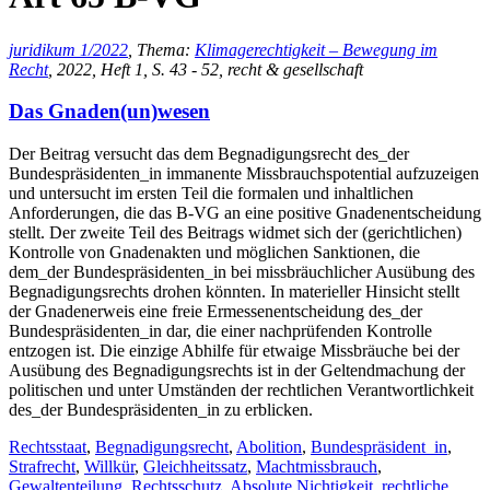
juridikum 1/2022
, Thema:
Klimagerechtigkeit – Bewegung im
Recht
, 2022, Heft 1, S. 43 - 52, recht & gesellschaft
Das Gnaden(un)wesen
Der Beitrag versucht das dem Begnadigungsrecht des_der
Bundespräsidenten_in immanente Missbrauchspotential aufzuzeigen
und untersucht im ersten Teil die formalen und inhaltlichen
Anforderungen, die das B-VG an eine positive Gnadenentscheidung
stellt. Der zweite Teil des Beitrags widmet sich der (gerichtlichen)
Kontrolle von Gnadenakten und möglichen Sanktionen, die
dem_der Bundespräsidenten_in bei missbräuchlicher Ausübung des
Begnadigungsrechts drohen könnten. In materieller Hinsicht stellt
der Gnadenerweis eine freie Ermessenentscheidung des_der
Bundespräsidenten_in dar, die einer nachprüfenden Kontrolle
entzogen ist. Die einzige Abhilfe für etwaige Missbräuche bei der
Ausübung des Begnadigungsrechts ist in der Geltendmachung der
politischen und unter Umständen der rechtlichen Verantwortlichkeit
des_der Bundespräsidenten_in zu erblicken.
Rechtsstaat
,
Begnadigungsrecht
,
Abolition
,
Bundespräsident_in
,
Strafrecht
,
Willkür
,
Gleichheitssatz
,
Machtmissbrauch
,
Gewaltenteilung
,
Rechtsschutz
,
Absolute Nichtigkeit
,
rechtliche