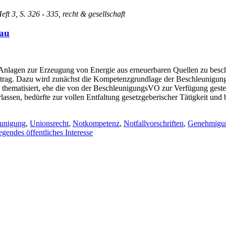
eft 3, S. 326 - 335, recht & gesellschaft
bau
lagen zur Erzeugung von Energie aus erneuerbaren Quellen zu beschle
Beitrag. Dazu wird zunächst die Kompetenzgrundlage der Beschleunigun
hematisiert, ehe die von der BeschleunigungsVO zur Verfügung gestel
, bedürfte zur vollen Entfaltung gesetzgeberischer Tätigkeit und be
unigung
,
Unionsrecht
,
Notkompetenz
,
Notfallvorschriften
,
Genehmigun
gendes öffentliches Interesse