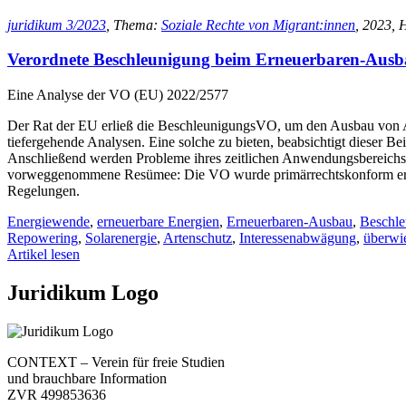
juridikum 3/2023
, Thema:
Soziale Rechte von Migrant:innen
, 2023, H
Verordnete Beschleunigung beim Erneuerbaren-Aus
Eine Analyse der VO (EU) 2022/2577
Der Rat der EU erließ die BeschleunigungsVO, um den Ausbau von An
tiefergehende Analysen. Eine solche zu bieten, beabsichtigt dieser 
Anschließend werden Probleme ihres zeitlichen Anwendungsbereichs t
vorweggenommene Resümee: Die VO wurde primärrechtskonform erlassen
Regelungen.
Energiewende
,
erneuerbare Energien
,
Erneuerbaren-Ausbau
,
Beschle
Repowering
,
Solarenergie
,
Artenschutz
,
Interessenabwägung
,
überwie
Artikel lesen
Juridikum Logo
CONTEXT – Verein für freie Studien
und brauchbare Information
ZVR 499853636