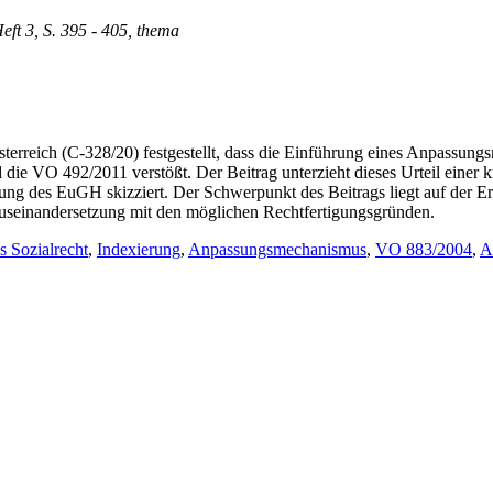
Heft 3, S. 395 - 405, thema
reich (C-328/20) festgestellt, dass die Einführung eines Anpassungsm
ie VO 492/2011 verstößt. Der Beitrag unterzieht dieses Urteil einer k
ung des EuGH skizziert. Der Schwerpunkt des Beitrags liegt auf der E
Auseinandersetzung mit den möglichen Rechtfertigungsgründen.
s Sozialrecht
,
Indexierung
,
Anpassungsmechanismus
,
VO 883/2004
,
A