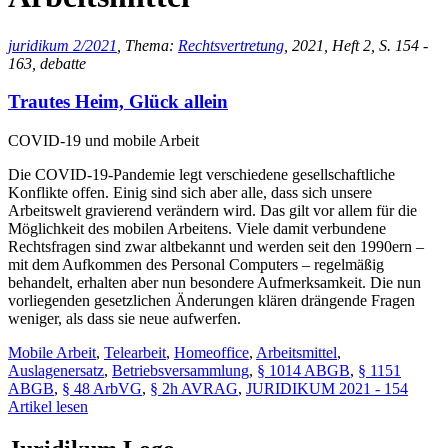
juridikum 2/2021
, Thema:
Rechtsvertretung
, 2021, Heft 2, S. 154 -
163, debatte
Trautes Heim, Glück allein
COVID-19 und mobile Arbeit
Die COVID-19-Pandemie legt verschiedene gesellschaftliche
Konflikte offen. Einig sind sich aber alle, dass sich unsere
Arbeitswelt gravierend verändern wird. Das gilt vor allem für die
Möglichkeit des mobilen Arbeitens. Viele damit verbundene
Rechtsfragen sind zwar altbekannt und werden seit den 1990ern –
mit dem Aufkommen des Personal Computers – regelmäßig
behandelt, erhalten aber nun besondere Aufmerksamkeit. Die nun
vorliegenden gesetzlichen Änderungen klären drängende Fragen
weniger, als dass sie neue aufwerfen.
Mobile Arbeit
,
Telearbeit
,
Homeoffice
,
Arbeitsmittel
,
Auslagenersatz
,
Betriebsversammlung
,
§ 1014 ABGB
,
§ 1151
ABGB
,
§ 48 ArbVG
,
§ 2h AVRAG
,
JURIDIKUM 2021 - 154
Artikel lesen