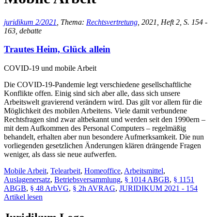
juridikum 2/2021
, Thema:
Rechtsvertretung
, 2021, Heft 2, S. 154 -
163, debatte
Trautes Heim, Glück allein
COVID-19 und mobile Arbeit
Die COVID-19-Pandemie legt verschiedene gesellschaftliche
Konflikte offen. Einig sind sich aber alle, dass sich unsere
Arbeitswelt gravierend verändern wird. Das gilt vor allem für die
Möglichkeit des mobilen Arbeitens. Viele damit verbundene
Rechtsfragen sind zwar altbekannt und werden seit den 1990ern –
mit dem Aufkommen des Personal Computers – regelmäßig
behandelt, erhalten aber nun besondere Aufmerksamkeit. Die nun
vorliegenden gesetzlichen Änderungen klären drängende Fragen
weniger, als dass sie neue aufwerfen.
Mobile Arbeit
,
Telearbeit
,
Homeoffice
,
Arbeitsmittel
,
Auslagenersatz
,
Betriebsversammlung
,
§ 1014 ABGB
,
§ 1151
ABGB
,
§ 48 ArbVG
,
§ 2h AVRAG
,
JURIDIKUM 2021 - 154
Artikel lesen