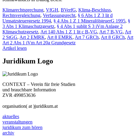
Klimarechtsprechung
,
VfGH
,
BVerfG
,
Klima-Beschluss
,
Rechtsvergleichung
,
Verfassungsrecht
,
§ 6 Abs 1 Z 3 lit d
Umsatzsteuergesetz 1994
,
§ 4 Abs 1 Z 1 MineralölsteuerG 1995
,
§
3 Abs 1 Klimaschutzgesetz
,
§ 4 Abs 1 sublit S 3 iVm Anlage 2
Klimaschutzgesetz
,
Art 140 Abs 1 Z 1 lit c B-VG
,
Art 7 B-VG
,
Art
2 StGG
,
Art 2 EMRK
,
Art 8 EMRK
,
Art 7 GRCh
,
Art 8 GRCh
,
Art
Art 2 Abs 1 iVm Art 20a Grundgesetz
Artikel lesen
Juridikum Logo
CONTEXT – Verein für freie Studien
und brauchbare Information
ZVR 499853636
organisation( at )juridikum.at
aktuelles
veranstaltungen
juridikum zum hören
archiv