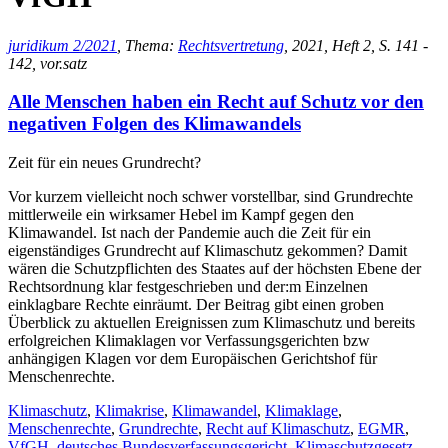
juridikum 2/2021
, Thema:
Rechtsvertretung
, 2021, Heft 2, S. 141 -
142, vor.satz
Alle Menschen haben ein Recht auf Schutz vor den
negativen Folgen des Klimawandels
Zeit für ein neues Grundrecht?
Vor kurzem vielleicht noch schwer vorstellbar, sind Grundrechte
mittlerweile ein wirksamer Hebel im Kampf gegen den
Klimawandel. Ist nach der Pandemie auch die Zeit für ein
eigenständiges Grundrecht auf Klimaschutz gekommen? Damit
wären die Schutzpflichten des Staates auf der höchsten Ebene der
Rechtsordnung klar festgeschrieben und der:m Einzelnen
einklagbare Rechte einräumt. Der Beitrag gibt einen groben
Überblick zu aktuellen Ereignissen zum Klimaschutz und bereits
erfolgreichen Klimaklagen vor Verfassungsgerichten bzw
anhängigen Klagen vor dem Europäischen Gerichtshof für
Menschenrechte.
Klimaschutz
,
Klimakrise
,
Klimawandel
,
Klimaklage
,
Menschenrechte
,
Grundrechte
,
Recht auf Klimaschutz
,
EGMR
,
VfGH
,
deutsches Bundesverfassungsgericht
,
Klimaschutzgesetz