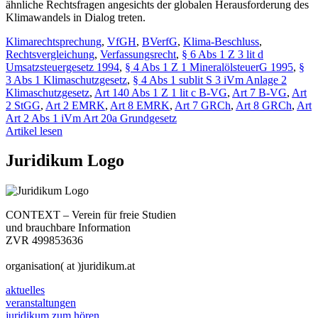
ähnliche Rechtsfragen angesichts der globalen Herausforderung des
Klimawandels in Dialog treten.
Klimarechtsprechung
,
VfGH
,
BVerfG
,
Klima-Beschluss
,
Rechtsvergleichung
,
Verfassungsrecht
,
§ 6 Abs 1 Z 3 lit d
Umsatzsteuergesetz 1994
,
§ 4 Abs 1 Z 1 MineralölsteuerG 1995
,
§
3 Abs 1 Klimaschutzgesetz
,
§ 4 Abs 1 sublit S 3 iVm Anlage 2
Klimaschutzgesetz
,
Art 140 Abs 1 Z 1 lit c B-VG
,
Art 7 B-VG
,
Art
2 StGG
,
Art 2 EMRK
,
Art 8 EMRK
,
Art 7 GRCh
,
Art 8 GRCh
,
Art
Art 2 Abs 1 iVm Art 20a Grundgesetz
Artikel lesen
Juridikum Logo
CONTEXT – Verein für freie Studien
und brauchbare Information
ZVR 499853636
organisation( at )juridikum.at
aktuelles
veranstaltungen
juridikum zum hören