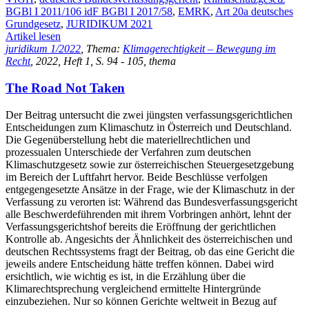
BGBl I 2011/106 idF BGBl I 2017/58
,
EMRK
,
Art 20a deutsches
Grundgesetz
,
JURIDIKUM 2021
Artikel lesen
juridikum 1/2022
, Thema:
Klimagerechtigkeit – Bewegung im
Recht
, 2022, Heft 1, S. 94 - 105, thema
The Road Not Taken
Der Beitrag untersucht die zwei jüngsten verfassungsgerichtlichen
Entscheidungen zum Klimaschutz in Österreich und Deutschland.
Die Gegenüberstellung hebt die materiellrechtlichen und
prozessualen Unterschiede der Verfahren zum deutschen
Klimaschutzgesetz sowie zur österreichischen Steuergesetzgebung
im Bereich der Luftfahrt hervor. Beide Beschlüsse verfolgen
entgegengesetzte Ansätze in der Frage, wie der Klimaschutz in der
Verfassung zu verorten ist: Während das Bundesverfassungsgericht
alle Beschwerdeführenden mit ihrem Vorbringen anhört, lehnt der
Verfassungsgerichtshof bereits die Eröffnung der gerichtlichen
Kontrolle ab. Angesichts der Ähnlichkeit des österreichischen und
deutschen Rechtssystems fragt der Beitrag, ob das eine Gericht die
jeweils andere Entscheidung hätte treffen können. Dabei wird
ersichtlich, wie wichtig es ist, in die Erzählung über die
Klimarechtsprechung vergleichend ermittelte Hintergründe
einzubeziehen. Nur so können Gerichte weltweit in Bezug auf