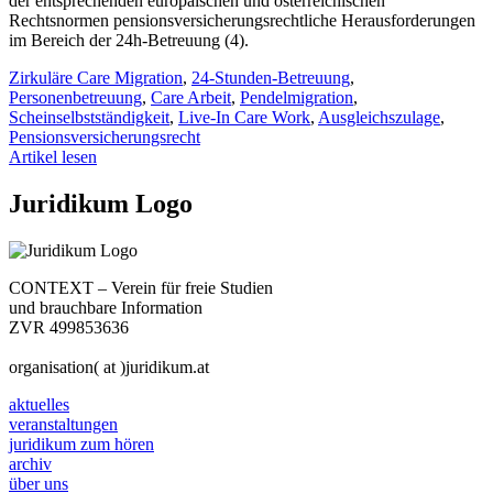
der entsprechenden europäischen und österreichischen
Rechtsnormen pensionsversicherungsrechtliche Herausforderungen
im Bereich der 24h-Betreuung (4).
Zirkuläre Care Migration
,
24-Stunden-Betreuung
,
Personenbetreuung
,
Care Arbeit
,
Pendelmigration
,
Scheinselbstständigkeit
,
Live-In Care Work
,
Ausgleichszulage
,
Pensionsversicherungsrecht
Artikel lesen
Juridikum Logo
CONTEXT – Verein für freie Studien
und brauchbare Information
ZVR 499853636
organisation( at )juridikum.at
aktuelles
veranstaltungen
juridikum zum hören
archiv
über uns