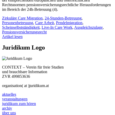
der entsprechenden europäischen und österreichischen
Rechtsnormen pensionsversicherungsrechtliche Herausforderungen
im Bereich der 24h-Betreuung (4).
Zirkuläre Care Migration
,
24-Stunden-Betreuung
,
Personenbetreuung
,
Care Arbeit
,
Pendelmigration
,
Scheinselbstständigkeit
,
Live-In Care Work
,
Ausgleichszulage
,
Pensionsversicherungsrecht
Artikel lesen
Juridikum Logo
CONTEXT – Verein für freie Studien
und brauchbare Information
ZVR 499853636
organisation( at )juridikum.at
aktuelles
veranstaltungen
juridikum zum hören
archiv
über uns