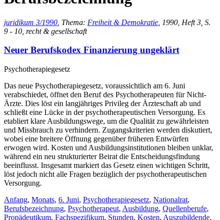
juridikum 3/1990
, Thema:
Freiheit & Demokratie
, 1990, Heft 3, S.
9 - 10, recht & gesellschaft
Neuer Berufskodex Finanzierung ungeklärt
Psychotherapiegesetz
Das neue Psychotherapiegesetz, voraussichtlich am 6. Juni
verabschiedet, öffnet den Beruf des Psychotherapeuten für Nicht-
Ärzte. Dies löst ein langjähriges Privileg der Ärzteschaft ab und
schließt eine Lücke in der psychotherapeutischen Versorgung. Es
etabliert klare Ausbildungswege, um die Qualität zu gewährleisten
und Missbrauch zu verhindern. Zugangskriterien werden diskutiert,
wobei eine breitere Öffnung gegenüber früheren Entwürfen
erwogen wird. Kosten und Ausbildungsinstitutionen bleiben unklar,
während ein neu strukturierter Beirat die Entscheidungsfindung
beeinflusst. Insgesamt markiert das Gesetz einen wichtigen Schritt,
löst jedoch nicht alle Fragen bezüglich der psychotherapeutischen
Versorgung.
Anfang
,
Monats
,
6. Juni
,
Psychotherapiegesetz
,
Nationalrat
,
Berufsbezeichnung
,
Psychotherapeut
,
Ausbildung
,
Quellenberufe
,
Propädeutikum
,
Fachspezifikum
,
Stunden
,
Kosten
,
Auszubildende
,