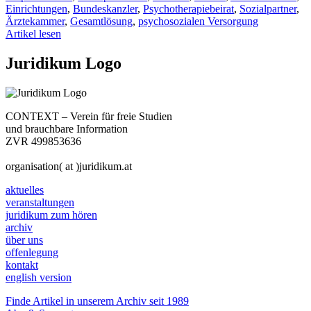
Einrichtungen
,
Bundeskanzler
,
Psychotherapiebeirat
,
Sozialpartner
,
Ärztekammer
,
Gesamtlösung
,
psychosozialen Versorgung
Artikel lesen
Juridikum Logo
CONTEXT – Verein für freie Studien
und brauchbare Information
ZVR 499853636
organisation( at )juridikum.at
aktuelles
veranstaltungen
juridikum zum hören
archiv
über uns
offenlegung
kontakt
english version
Finde Artikel in unserem Archiv seit 1989