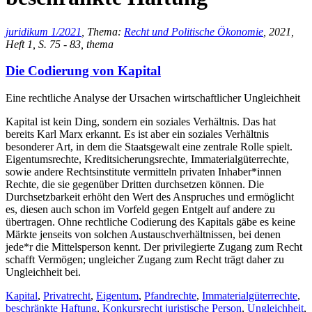
juridikum 1/2021
, Thema:
Recht und Politische Ökonomie
, 2021,
Heft 1, S. 75 - 83, thema
Die Codierung von Kapital
Eine rechtliche Analyse der Ursachen wirtschaftlicher Ungleichheit
Kapital ist kein Ding, sondern ein soziales Verhältnis. Das hat
bereits Karl Marx erkannt. Es ist aber ein soziales Verhältnis
besonderer Art, in dem die Staatsgewalt eine zentrale Rolle spielt.
Eigentumsrechte, Kreditsicherungsrechte, Immaterialgüterrechte,
sowie andere Rechtsinstitute vermitteln privaten Inhaber*innen
Rechte, die sie gegenüber Dritten durchsetzen können. Die
Durchsetzbarkeit erhöht den Wert des Anspruches und ermöglicht
es, diesen auch schon im Vorfeld gegen Entgelt auf andere zu
übertragen. Ohne rechtliche Codierung des Kapitals gäbe es keine
Märkte jenseits von solchen Austauschverhältnissen, bei denen
jede*r die Mittelsperson kennt. Der privilegierte Zugang zum Recht
schafft Vermögen; ungleicher Zugang zum Recht trägt daher zu
Ungleichheit bei.
Kapital
,
Privatrecht
,
Eigentum
,
Pfandrechte
,
Immaterialgüterrechte
,
beschränkte Haftung
,
Konkursrecht juristische Person
,
Ungleichheit
,