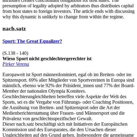
attributes creates concomitant obligations for host states. The
presumption of legality adopted by arbitrators thus distributes capital
from host states to foreign investors. The article ends with discussing
why this dynamic is unlikely to change from within the regime.
nach.satz
Sport: The Great Equalizer?
(S.138 - 140)
Wieso Sport nicht geschlechtergerechter ist
Pirker Verena
Europaweit ist Sport männerdominiert, egal ob im Breiten- oder im
Spitzensport. 69% aller Mitglieder von Sportvereinen in Europa sind
männlich, ebenso wie 92% der Präsident_innen und 77% der Board-
Member der nationalen Olympia Komitees.
Geschlechterungleichheiten betreffen viele Aspekte der Welt des
Sports, sei es die Vergabe von Führungs- oder Coaching Positionen,
die Ausübung von Breiten- und Spitzensport oder die Art der
Medienberichterstattung über Frauen- und Männersport und die
Prävalenz von geschlechtsspezifischer Gewalt.
Dieser nach.satz beschäftigt sich mit Initiativen der Europäischen
Kommission und des Europarates, die den Ursachen dieser
Ungleichheiten auf den Grund gehen. Insbesondere die gemeinsame