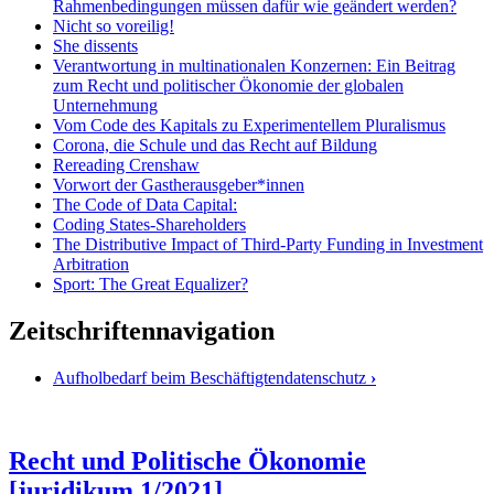
Rahmenbedingungen müssen dafür wie geändert werden?
Nicht so voreilig!
She dissents
Verantwortung in multinationalen Konzernen: Ein Beitrag
zum Recht und politischer Ökonomie der globalen
Unternehmung
Vom Code des Kapitals zu Experimentellem Pluralismus
Corona, die Schule und das Recht auf Bildung
Rereading Crenshaw
Vorwort der Gastherausgeber*innen
The Code of Data Capital:
Coding States-Shareholders
The Distributive Impact of Third-Party Funding in Investment
Arbitration
Sport: The Great Equalizer?
Zeitschriftennavigation
Aufholbedarf beim Beschäftigtendatenschutz
›
Recht und Politische Ökonomie
[juridikum 1/2021]