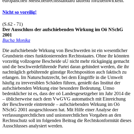
europäischen Menschenrechtsstandard laufend fortzuentwickeln.
Nicht so voreilig!
(S.62 - 71)
Der Ausschluss der aufschiebenden Wirkung im Oö NSchG
2001
Bucha Monika
Die aufschiebende Wirkung von Beschwerden ist ein wesentlicher
Grundstein eines funktionierenden Rechtsstaates. Ohne ihr könnten
vorzeitig vollzogene Bescheide uU nicht mehr rückgängig gemacht
und die beschwerdeführende Partei daran gehindert werden, die ihr
nachträglich gebührende günstige Rechtsposition auch faktisch zu
erlangen. Im Naturschutzrecht, bei dem Eingriffe in die Umwelt
häufig zu irreversiblen Schäden führen, genießt das Institut der
aufschiebenden Wirkung eine besondere Bedeutung. Umso
bedenklicher ist es, dass der oö Landesgesetzgeber im Jahr 2014 die
– üblicherweise nach dem VwGVG automatisch mit Einreichung
der Beschwerde eintretende – aufschiebenden Wirkung im Oö
NSchG 2001 ausgeschlossen hat. Mit Hilfe einer Analyse der
verfassungsrechtlichen und unionsrechtlichen Vorgaben an den
Rechtsschutz soll im folgenden Beitrag die Rechtskonformität dieses
Ausschlusses analysiert werden.