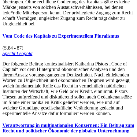
übertragen. Ohne rechtliche Codierung des Kapitals gäbe es keine
Märkte jenseits von solchen Austauschverhältnissen, bei denen
jede*r die Mittelsperson kennt. Der privilegierte Zugang zum Recht
schafft Vermögen; ungleicher Zugang zum Recht trägt daher zu
Ungleichheit bei.
Vom Code des Kapitals zu Experimentellem Pluralismus
(S.84 - 87)
Specht Leopold
Der folgende Beitrag kontextualisiert Katharina Pistors „Code of
Capital“ vor dem Hintergrund ökonomischer Analysen und den
ihrem Ansatz vorausgegangenen Denkschulen. Nach einleitenden
Worten zu Ungleichheit und ökonomischen Dogmen wird gezeigt,
welch fundamentale Rolle das Recht in vermeintlich natürlichen
Instituten der Wirtschaft, wie Geld oder Kredit, einnimmt. Pistors
Thesen aufgreifend und diskutierend sollen auch Gedankenanstöße
im Sinne einer radikalen Kritik geliefert werden, wie und auf
welcher Grundlage gesellschaftliche Veränderung gedacht und
experimentelle Ansätze dafür formuliert werden können.
Verantwortung in multinationalen Konzernen: Ein Beitrag zum
Recht und politischer Ökonomie der globalen Unternehmung