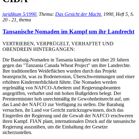
juridikum 5/1990
, Thema:
Das Gesicht der Macht
, 1990, Heft 5, S.
20 - 21, thema
Tansanische Nomaden im Kampf um ihr Landrecht
VERTRIEBEN, VERPRÜGELT, VERHAFTET UND
OBENDREIN HINTERGANGEN:
Die Barabaig-Nomaden in Tansania kämpfen seit über 20 Jahren
gegen das "Tanzania Canada Wheat Project" um ihre Landrechte.
Ihre traditionellen Weideflächen wurden durch das Projekt
beansprucht, was zu Bodenerosion, Überschwemmungen und einer
erhöhten Kindersterblichkeit führte. Die Nomaden werden
regelmäßig von NAFCO-Arbeitern und Regierungsbeamten
angegriffen, verhaftet und mit hohen Bußgeldern belegt. Der
Premierminister hob unrechtmäßig ihr Gewohnheitsrecht auf, um
das Land der NAFCO zur Verfügung zu stellen. Die Barabaig
versuchen, ihr Land vor Gericht zurückzugewinnen, doch das
Eingreifen der Regierung und die Gewalt der NAFCO erschweren
ihren Kampf. FIAN plant, internationalen Druck auf die tansanische
Regierung auszuüben, um die Einhaltung der Gesetze
sicherzustellen.