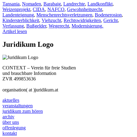
Tansania
,
Nomaden
,
Barabaig
,
Landrechte
,
Landkonflikt
,
Weizenprojekt
,
CIDA
,
NAFCO
,
Gewohnheitsrecht
,
Landenteignung
,
Menschenrechtsverletzungen
,
Bodenerosion
,
Kindersterblichkeit
,
Viehzucht
,
Rechtswidrigkeiten
,
Gericht
,
Verfassung
,
Bußgelder
,
Wegerecht
,
Modernisierung.
Artikel lesen
Juridikum Logo
CONTEXT – Verein für freie Studien
und brauchbare Information
ZVR 499853636
organisation( at )juridikum.at
aktuelles
veranstaltungen
juridikum zum hören
archiv
über uns
offenlegung
kontakt